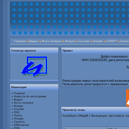
Главная
Видео
Фото галерея
Форум
Ссылки
Google
СПОРТ
Скача
Спонсор проекта
Привет
Добро пожаловать 
ИНН 2204031635, дата регистрац
З
Регистрация новых пользователей возможна т
Пользователь регистрируется с временным 
Навигация
Главная
Новости по категориям
Видео
Фото галерея
Форум
Ссылки
Просмотр темы
FAQ
Поиск
AutoBiysk
| Общий |
Экспедиции, фестивали, р
Google
Скачать
SMS-канал
PDA