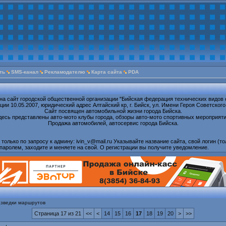
ть
SMS-канал
Рекламодателю
Карта сайта
PDA
на сайт городской общественной организации "Бийская федерация технических видов 
ии 10.05.2007, юридический адрес Алтайский кр, г. Бийск, ул. Имени Героя Советского
Сайт посвящен автомобильной жизни города Бийска.
десь представлены авто-мото клубы города, обзоры авто-мото спортивных мероприяти
Продажа автомобилей, автосервис города Бийска.
олько по запросу к админу: ivin_v@mail.ru Указывайте название сайта, свой логин (то
паролем, заходите и меняете на свой. О регистрации вы получите уведомление.
азведки маршрутов
Страница 17 из 21
<<
<
14
15
16
17
18
19
20
>
>>