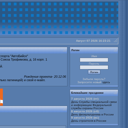
Август 07 2026 16:23:21
buy
cheap
Логин
Stratter
спорта "АвтоБийск"
Имя
 Союза Трофимова, д. 16 корп. 1
Пароль
й.
Рождение проекта- 20.12.06
Забыли пароль?
лько латиницей) и свой е-майл.
Запросите новый
здесь
.
Ближайшие праздники
7 августа 2026 (пт):
День Службы специальной связи
и информации Федеральной
службы охраны России
8 августа 2026 (сб):
День физкультурника в России
9 августа 2026 (вс):
День строителя в России