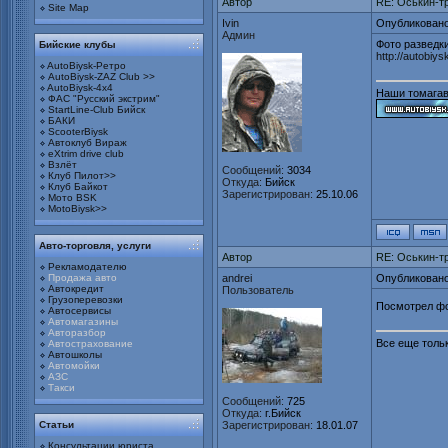
Автор
RE: Оськин-т
Site Map
Ivin
Опубликовано
Админ
Фото разведк
Бийские клубы
http://autobiy
AutoBiysk-Ретро
AutoBiysk-ZAZ Club >>
AutoBiysk-4x4
Наши томагав
ФАС "Русский экстрим"
StartLine-Club Бийск
БАКИ
ScooterBiysk
Автоклуб Вираж
eXtrim drive club
Взлёт
Сообщений:
3034
Клуб Пилот>>
Откуда:
Бийск
Клуб Байкот
Зарегистрирован:
25.10.06
Мото BSK
MotoBiysk>>
Авто-торговля, услуги
Автор
RE: Оськин-т
Рекламодателю
Продажа авто
andrei
Опубликовано
Автокредит
Пользователь
Грузоперевозки
Посмотрел ф
Автосервисы
Автомагазины
Авторазбор
Все еще тольк
Автострахование
Автошколы
Автомойки
АЗС
Такси
Сообщений:
725
Откуда:
г.Бийск
Статьи
Зарегистрирован:
18.01.07
Консультации юриста