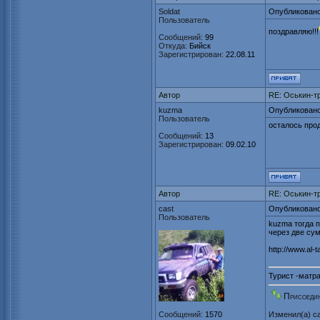
Soldat
Опубликовано
Пользователь
поздравляю!!!
Сообщений:
99
Откуда:
Бийск
Зарегистрирован:
22.08.11
Автор
RE: Оськин-т
kuzma
Опубликовано
Пользователь
осталось про
Сообщений:
13
Зарегистрирован:
09.02.10
Автор
RE: Оськин-т
cast
Опубликовано
Пользователь
kuzma тогда 
через две су
http://www.al-t
Турист -матра
Присоедин
Сообщений:
1570
Изменил(а)
c