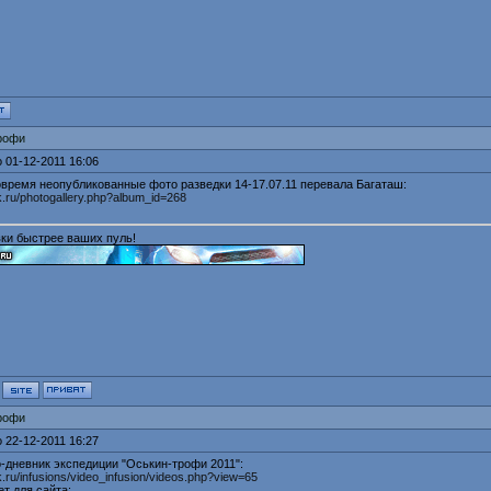
рофи
 01-12-2011 16:06
время неопубликованные фото разведки 14-17.07.11 перевала Багаташ:
sk.ru/photogallery.php?album_id=268
ки быстрее ваших пуль!
рофи
 22-12-2011 16:27
о-дневник экспедиции "Оськин-трофи 2011":
sk.ru/infusions/video_infusion/videos.php?view=65
т для сайта: