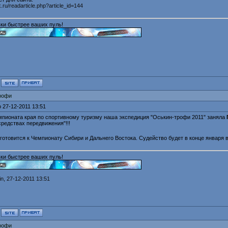
k.ru/readarticle.php?article_id=144
ки быстрее ваших пуль!
рофи
 27-12-2011 13:51
мпионата края по спортивному туризму наша экспедиция "Оськин-трофи 2011" заняла
редствах передвижения"!!!
готовится к Чемпионату Сибири и Дальнего Востока. Судейство будет в конце января 
ки быстрее ваших пуль!
in
, 27-12-2011 13:51
рофи