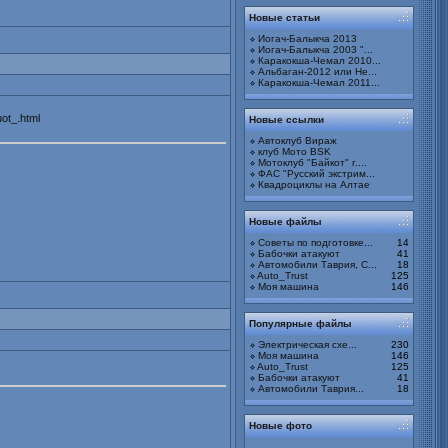
Новые статьи
Иогач-Балыкча 2013
Иогач-Балыкча 2003 "...
Каракокша-Чемал 2010...
Альбаган-2012 или Не...
Каракокша-Чемал 2011...
uot_.html
Новые ссылки
Автоклуб Вираж
клуб Мото BSK
Мотоклуб "Байкот" г....
ФАС "Русский экстрим...
Квадроциклы на Алтае
Новые файлы
Советы по подготовке...
14
Бабочки атакуют
41
Автомобили Таврия, С...
18
Auto_Trust
125
Моя машина
146
Популярные файлы
Электрическая схе...
230
Моя машина
146
Auto_Trust
125
Бабочки атакуют
41
Автомобили Таврия...
18
Новые фото