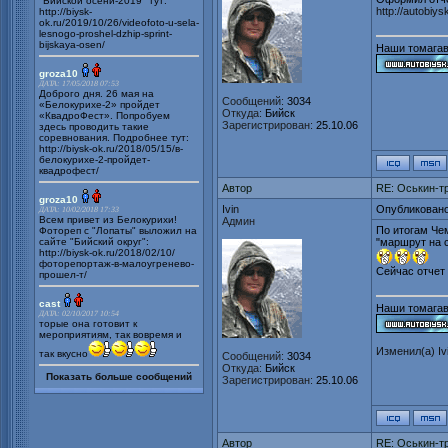
"Бийской осени-2019" тут:
http://autobiys
http://biysk-
ok.ru/2019/10/26/videofoto-u-sela-
lesnogo-proshel-dzhip-sprint-
bijskaya-osen/
Наши томагав
groza10
ДАТА: 17/05/2018 07:53
Доброго дня. 26 мая на
Сообщений:
3034
«Белокурихе-2» пройдет
Откуда:
Бийск
«КвадроФест». Попробуем
Зарегистрирован:
25.10.06
здесь проводить такие
соревнования. Подробнее тут:
http://biysk-ok.ru/2018/05/15/в-
белокурихе-2-пройдет-
квадрофест/
Автор
RE: Оськин-т
groza10
Ivin
Опубликовано
ДАТА: 10/02/2018 17:33
Всем привет из Белокурихи!
Админ
По итогам Че
Фотореп с "Лопаты" выложил на
сайте "Бийский округ":
"маршрут на с
http://biysk-ok.ru/2018/02/10/
фоторепортаж-в-малоугренево-
Сейчас отчет 
прошел-т/
cast
Наши томагав
ДАТА: 02/10/2017 10:54
торые она готовит к
мероприятиям, так вовремя и
Изменил(а)
Iv
так вкусно
Сообщений:
3034
Откуда:
Бийск
Показать больше сообщений
Зарегистрирован:
25.10.06
Автор
RE: Оськин-т