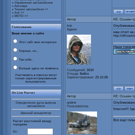
Управление автомобилем
Автозвук
Тюнинг автомобиля >>
4х4 >>
МОТО >>
Автор
RE: Оськин-т
Ivin
Опубликовано
Голосование
Админ
наш отчет на o
Ваше мнение о сайте
http://offroad
Этот сайт мне интересен
Наши томагав
Хорошо, но...
Так себе..
Больше здесь не появлюсь
Сообщений:
3034
Откуда:
Бийск
Участвовать в опросах могут
Зарегистрирован:
25.10.06
только зарегистрированные
пользователи.
On Line Расчет
Автор
RE: Оськин-т
andrei
Опубликовано
Определение даты выпуска
автомобиля
Пользователь
Классно!!! Зд
Шинный калькулятор
Все еще тольк
Расчет расстояний между
городами
От: