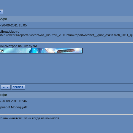
рофи
 20-09-2011 15:05
ffroadclub.ru
club.ru/events/reports/?event=os_kin-trofi_2011.html&report=otchet__quot_oskin-trofi_2011_q
ки быстрее ваших пуль!
рофи
 20-09-2011 15:46
орово!!! Молодцы!!!
о начинается!!! И ни когда не кончится.