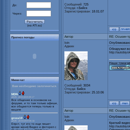
Сообщений:
725
До:
Откуда:
г.Бийск
Зарегистрирован:
18.01.07
Через:
(на ATI.su)
Автор
RE: Оськин-т
Прогноз погоды
Ivin
Опубликовано
Админ
Обнаружил во
http://autobiy
Наши томагав
Мини-чат
Сообщений:
3034
Вам необходимо залогиниться.
Откуда:
Бийск
Зарегистрирован:
25.10.06
MDN
ДАТА: 28/11/2019 09:17
Все общение в основном на
форуме, и то там только афиши,
все общаются теперь только в
вацапе
Автор
RE: Оськин-т
Ivin
Опубликовано
groza10
Админ
ДАТА: 28/10/2019 06:56
Краткий виде
Епрст, тут кто то еще пишет
http://autobiy
кроме меня) Видео и фотореп с
Оформил отче