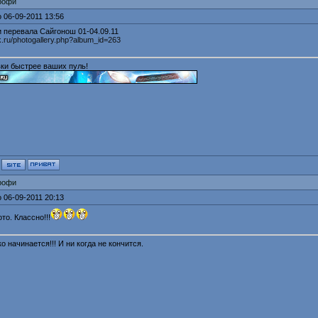
рофи
 06-09-2011 13:56
и перевала Сайгонош 01-04.09.11
sk.ru/photogallery.php?album_id=263
ки быстрее ваших пуль!
рофи
 06-09-2011 20:13
ото
. Классно!!!
о начинается!!! И ни когда не кончится.