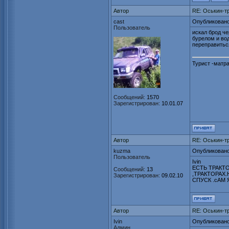
Автор
RE: Оськин-т
cast
Опубликовано
Пользователь
искал брод че
бурелом и во
переправитьс
Турист -матра
Сообщений:
1570
Зарегистрирован:
10.01.07
Автор
RE: Оськин-т
kuzma
Опубликовано
Пользователь
Ivin
ЕСТЬ ТРАКТ
Сообщений:
13
,ТРАКТОРАХ
Зарегистрирован:
09.02.10
СПУСК .сАМ
Автор
RE: Оськин-т
Ivin
Опубликовано
Админ