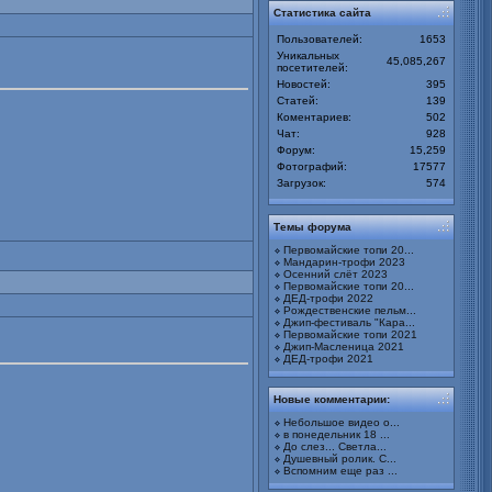
Статистика сайта
Пользователей:
1653
Уникальных
45,085,267
посетителей:
Новостей:
395
Статей:
139
Коментариев:
502
Чат:
928
Форум:
15,259
Фотографий:
17577
Загрузок:
574
Темы форума
Первомайские топи 20...
Мандарин-трофи 2023
Осенний слёт 2023
Первомайские топи 20...
ДЕД-трофи 2022
Рождественские пельм...
Джип-фестиваль "Кара...
Первомайские топи 2021
Джип-Масленица 2021
ДЕД-трофи 2021
Новые комментарии:
Небольшое видео о...
в понедельник 18 ...
До слез... Светла...
Душевный ролик. С...
Вспомним еще раз ...