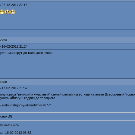
 27-12-2011 22:17
рофи
 16-02-2012 21:24
длить маршрут до телецкого озера
рофи
 17-02-2012 21:57
получсится "великий и ужастный" самый самый известный на алтае Всесоюзный "гор
мульты айлагуш кадрин до телецкого
ai.ru/tourist/gorny/allmarh/marsh77/
сник ;0)
ённые файлы...
ast
, 18-02-2012 08:33