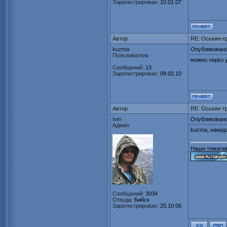
Зарегистрирован:
10.01.07
Автор
RE: Оськин-т
kuzma
Опубликовано
Пользователь
можно через 
Сообщений:
13
Зарегистрирован:
09.02.10
Автор
RE: Оськин-т
Ivin
Опубликовано
Админ
kuzma, накида
Наши томагав
Сообщений:
3034
Откуда:
Бийск
Зарегистрирован:
25.10.06