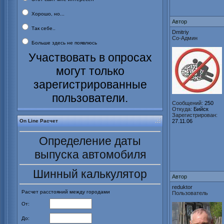
Хорошо, но...
Автор
Так себе..
Dmitriy
Со-Админ
Больше здесь не появлюсь
Участвовать в опросах
могут только
зарегистрированные
пользователи.
Сообщений:
250
Откуда:
Бийск
Зарегистрирован:
On Line Расчет
27.11.06
Определение даты
выпуска автомобиля
Шинный калькулятор
Автор
reduktor
Расчет расстояний между городами
Пользователь
От:
До: