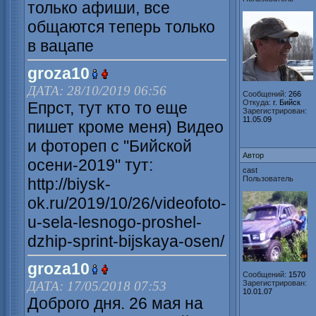
только афиши, все
общаются теперь только
в вацапе
groza10
ДАТА: 28/10/2019 06:56
Сообщений:
266
Откуда:
г. Бийск
Епрст, тут кто то еще
Зарегистрирован:
11.05.09
пишет кроме меня) Видео
и фотореп с "Бийской
Автор
осени-2019" тут:
cast
Пользователь
http://biysk-
ok.ru/2019/10/26/videofoto-
u-sela-lesnogo-proshel-
dzhip-sprint-bijskaya-osen/
groza10
Сообщений:
1570
ДАТА: 17/05/2018 07:53
Зарегистрирован:
10.01.07
Доброго дня. 26 мая на