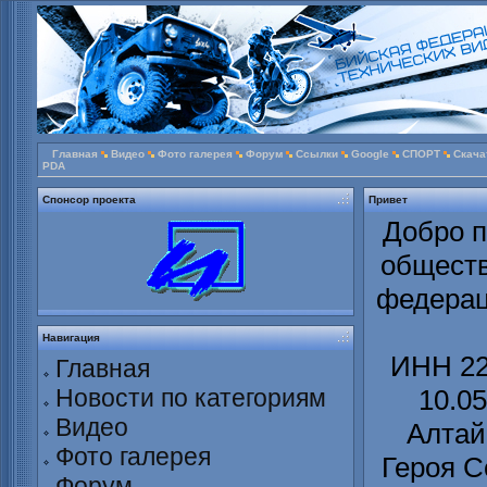
Главная
Видео
Фото галерея
Форум
Ссылки
Google
СПОРТ
Скача
PDA
Спонсор проекта
Привет
Добро п
обществ
федерац
Навигация
ИНН 22
Главная
Новости по категориям
10.0
Видео
Алтайс
Фото галерея
Героя С
Форум