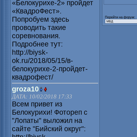
«Белокурихе-2» пройдет
«КвадроФест».
Попробуем здесь
Перейти на форум:
проводить такие
соревнования.
Подробнее тут:
http://biysk-
ok.ru/2018/05/15/в-
белокурихе-2-пройдет-
квадрофест/
groza10
ДАТА: 10/02/2018 17:33
Всем привет из
Белокурихи! Фотореп с
"Лопаты" выложил на
сайте "Бийский округ":