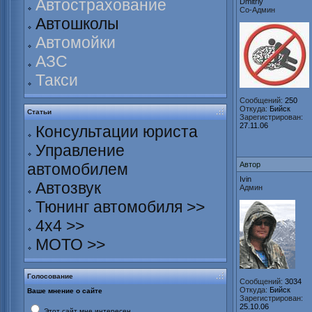
Автострахование
Dmitriy
Со-Админ
Автошколы
Автомойки
АЗС
Такси
Сообщений:
250
Откуда:
Бийск
Статьи
Зарегистрирован:
27.11.06
Консультации юриста
Управление
автомобилем
Автор
Ivin
Автозвук
Админ
Тюнинг автомобиля >>
4х4 >>
МОТО >>
Голосование
Сообщений:
3034
Откуда:
Бийск
Ваше мнение о сайте
Зарегистрирован:
25.10.06
Этот сайт мне интересен