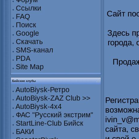
Ссылки
Сайт по
FAQ
Поиск
Здесь п
Google
Скачать
города,
SMS-канал
PDA
Продаж
Site Map
Бийские клубы
AutoBiysk-Ретро
AutoBiysk-ZAZ Club >>
Регистра
AutoBiysk-4x4
возможна
ФАС "Русский экстрим"
ivin_v@m
StartLine-Club Бийск
сайта, с
БАКИ
и свой е