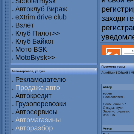
ScooterBiysk
регистри
Автоклуб Вираж
eXtrim drive club
заходите
Взлёт
регистра
Клуб Пилот>>
уведомл
Клуб Байкот
Мото BSK
MotoBiysk>>
Просмотр темы
Авто-торговля, услуги
AutoBiysk
| Общий |
М
Рекламодателю
Продажа авто
Автор
evgen
Автокредит
Пользователь
Грузоперевозки
Сообщений:
57
Откуда:
biysk
Автосервисы
Зарегистрирован:
08.01.07
Автомагазины
Авторазбор
Автор