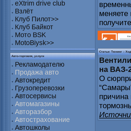
eXtrim drive club
временны
Взлёт
меняете 
Клуб Пилот>>
получит
Клуб Байкот
Мото BSK
MotoBiysk>>
Статьи: Тюнинг :: Хо
Авто-торговля, услуги
Вентили
Рекламодателю
на ВАЗ-2
Продажа авто
О сюрпри
Автокредит
“Самары
Грузоперевозки
Автосервисы
причина 
Автомагазины
тормозны
Авторазбор
Источни
Автострахование
Автошколы