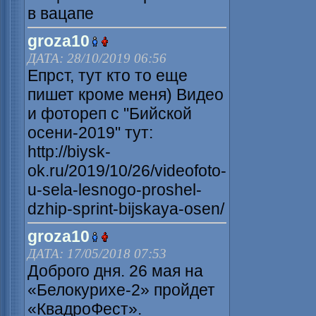
в вацапе
groza10
ДАТА: 28/10/2019 06:56
Епрст, тут кто то еще
пишет кроме меня) Видео
и фотореп с "Бийской
осени-2019" тут:
http://biysk-
ok.ru/2019/10/26/videofoto-
u-sela-lesnogo-proshel-
dzhip-sprint-bijskaya-osen/
groza10
ДАТА: 17/05/2018 07:53
Доброго дня. 26 мая на
«Белокурихе-2» пройдет
«КвадроФест».