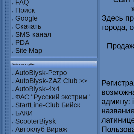
FAQ
Поиск
Здесь пр
Google
Скачать
города, 
SMS-канал
PDA
Продаж
Site Map
Бийские клубы
AutoBiysk-Ретро
AutoBiysk-ZAZ Club >>
Регистра
AutoBiysk-4x4
возможна
ФАС "Русский экстрим"
админу: 
StartLine-Club Бийск
название
БАКИ
латинице
ScooterBiysk
Пользова
Автоклуб Вираж