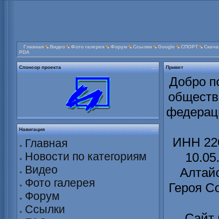
Главная
Видео
Фото галерея
Форум
Ссылки
Google
СПОРТ
Скача
PDA
Спонсор проекта
Привет
Добро п
обществ
федераци
Навигация
ИНН 220
Главная
Новости по категориям
10.05
Видео
Алтайс
Фото галерея
Героя С
Форум
Ссылки
Сайт