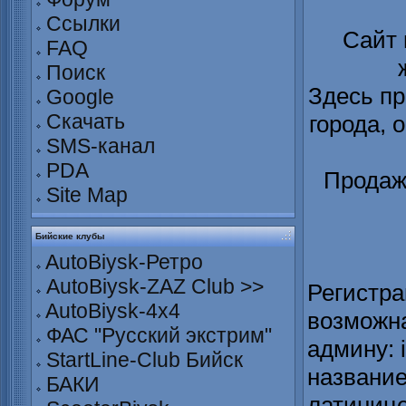
Ссылки
Сайт
FAQ
Поиск
Здесь пр
Google
Скачать
города, 
SMS-канал
PDA
Продаж
Site Map
Бийские клубы
AutoBiysk-Ретро
AutoBiysk-ZAZ Club >>
Регистра
AutoBiysk-4x4
возможна
ФАС "Русский экстрим"
админу: 
StartLine-Club Бийск
название
БАКИ
латинице