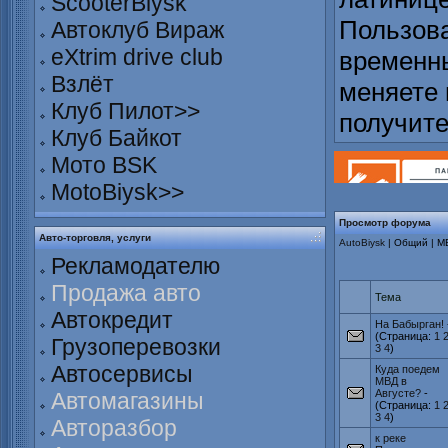
ScooterBiysk
Пользова
Автоклуб Вираж
eXtrim drive club
временны
Взлёт
меняете 
Клуб Пилот>>
получит
Клуб Байкот
Мото BSK
MotoBiysk>>
Просмотр форума
Авто-торговля, услуги
AutoBiysk
| Общий | М
Рекламодателю
Продажа авто
Тема
Автокредит
На Бабырган!
(Страница:
1
Грузоперевозки
3
4
)
Автосервисы
Куда поедем
МВД в
Августе?
-
Автомагазины
(Страница:
1
3
4
)
Авторазбор
к реке