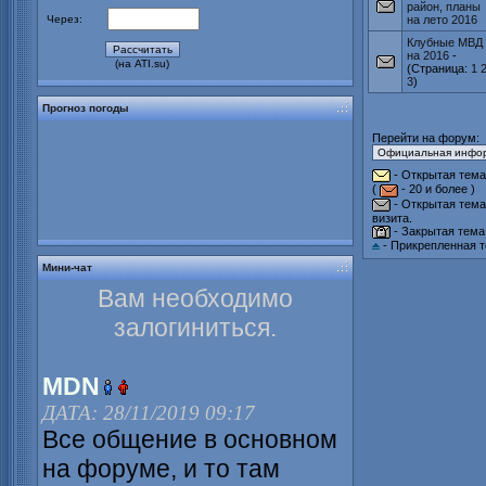
район, планы
Через:
на лето 2016
Клубные МВД
на 2016
-
(на ATI.su)
(Страница:
1
3
)
Прогноз погоды
Перейти на форум:
- Открытая тема
(
- 20 и более )
- Открытая тема
визита.
- Закрытая тема
- Прикрепленная т
Мини-чат
Вам необходимо
залогиниться.
MDN
ДАТА: 28/11/2019 09:17
Все общение в основном
на форуме, и то там