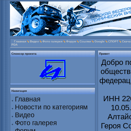
Главная
Видео
Фото галерея
Форум
Ссылки
Google
СПОРТ
Скача
PDA
Спонсор проекта
Привет
Добро п
обществ
федераци
Навигация
ИНН 220
Главная
Новости по категориям
10.05
Видео
Алтайс
Фото галерея
Героя С
Форум