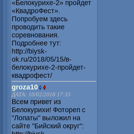
«Белокурихе-2» пройдет
«КвадроФест».
Попробуем здесь
проводить такие
соревнования.
Подробнее тут:
http://biysk-
ok.ru/2018/05/15/в-
белокурихе-2-пройдет-
квадрофест/
groza10
ДАТА: 10/02/2018 17:33
Всем привет из
Белокурихи! Фотореп с
"Лопаты" выложил на
сайте "Бийский округ":