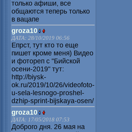
только афиши, все
общаются теперь только
в вацапе
groza10
ДАТА: 28/10/2019 06:56
Епрст, тут кто то еще
пишет кроме меня) Видео
и фотореп с "Бийской
осени-2019" тут:
http://biysk-
ok.ru/2019/10/26/videofoto-
u-sela-lesnogo-proshel-
dzhip-sprint-bijskaya-osen/
groza10
ДАТА: 17/05/2018 07:53
Доброго дня. 26 мая на