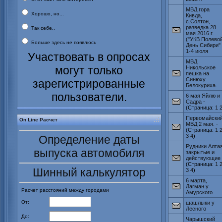
МВД гора
Хорошо, но...
Кивда,
с.Солтон,
разведка 28
Так себе..
мая 2016 г.
("УКВ Полево
Больше здесь не появлюсь
День Сибири"
1-4 июля
Участвовать в опросах
МВД
могут только
Никольское
пешка на
Синюху
зарегистрированные
Белокуриха.
пользователи.
6 мая Яйлю и
Садра
-
(Страница:
1
Первомайски
On Line Расчет
МВД 2 мая.
-
(Страница:
1
3
4
)
Определение даты
Рудники Алта
выпуска автомобиля
закрытые и
действующие
(Страница:
1
Шинный калькулятор
3
4
)
6 марта,
Лагман у
Расчет расстояний между городами
Амурского.
От:
шашлыки у
Лесного
До:
Чарышский