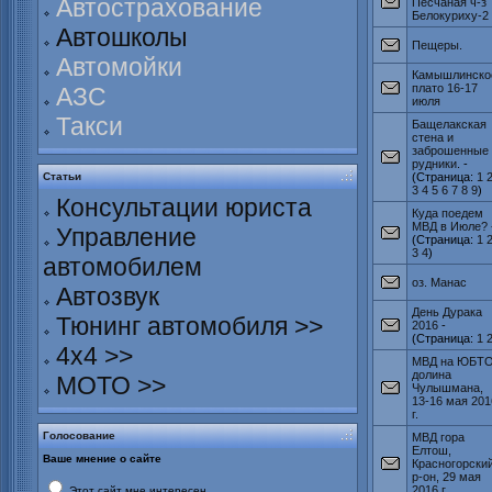
Автострахование
Песчаная ч-з
Белокуриху-2
Автошколы
Пещеры.
Автомойки
Камышлинско
плато 16-17
АЗС
июля
Такси
Бащелакская
стена и
заброшенные
рудники.
-
Статьи
(Страница:
1
3
4
5
6
7
8
9
)
Консультации юриста
Куда поедем
МВД в Июле?
Управление
(Страница:
1
3
4
)
автомобилем
оз. Манас
Автозвук
День Дурака
Тюнинг автомобиля >>
2016
-
(Страница:
1
4х4 >>
МВД на ЮБТО
долина
МОТО >>
Чулышмана,
13-16 мая 201
г.
Голосование
МВД гора
Елтош,
Ваше мнение о сайте
Красногорски
р-он, 29 мая
2016 г.
Этот сайт мне интересен