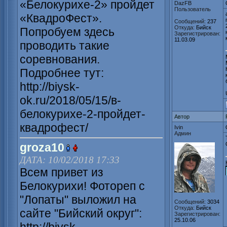
«Белокурихе-2» пройдет
DazFB
Пользователь
«КвадроФест».
Сообщений:
237
Откуда:
Бийск
Попробуем здесь
Зарегистрирован:
11.03.09
проводить такие
соревнования.
Подробнее тут:
http://biysk-
ok.ru/2018/05/15/в-
белокурихе-2-пройдет-
Автор
квадрофест/
Ivin
Админ
groza10
ДАТА: 10/02/2018 17:33
Всем привет из
Белокурихи! Фотореп с
"Лопаты" выложил на
Сообщений:
3034
Откуда:
Бийск
сайте "Бийский округ":
Зарегистрирован:
25.10.06