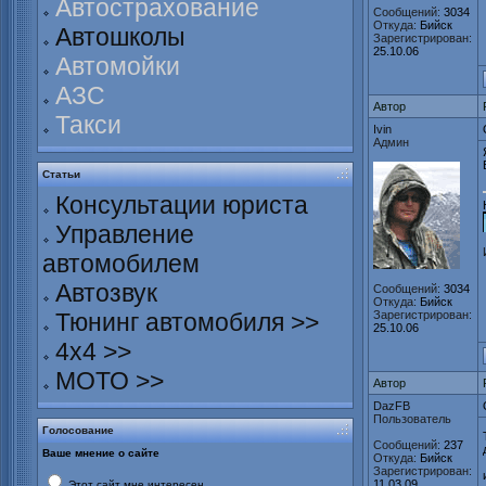
Автострахование
Сообщений:
3034
Откуда:
Бийск
Автошколы
Зарегистрирован:
25.10.06
Автомойки
АЗС
Автор
Такси
Ivin
Админ
Статьи
Консультации юриста
Управление
автомобилем
Автозвук
Сообщений:
3034
Откуда:
Бийск
Тюнинг автомобиля >>
Зарегистрирован:
25.10.06
4х4 >>
МОТО >>
Автор
DazFB
Пользователь
Голосование
Сообщений:
237
Ваше мнение о сайте
Откуда:
Бийск
Зарегистрирован:
11.03.09
Этот сайт мне интересен