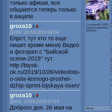
только афиши, все
общаются теперь только
в вацапе
groza10
Сообщений:
1570
Зарегистрирован:
10.01.07
ДАТА: 28/10/2019 06:56
Епрст, тут кто то еще
пишет кроме меня) Видео
и фотореп с "Бийской
осени-2019" тут:
http://biysk-
ok.ru/2019/10/26/videofoto-
u-sela-lesnogo-proshel-
dzhip-sprint-bijskaya-osen/
groza10
ДАТА: 17/05/2018 07:53
Доброго дня. 26 мая на
Автор