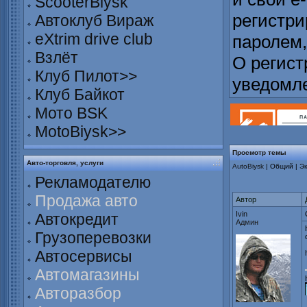
ScooterBiysk
регистри
Автоклуб Вираж
eXtrim drive club
паролем,
Взлёт
О регист
Клуб Пилот>>
уведомл
Клуб Байкот
Мото BSK
MotoBiysk>>
Просмотр темы
Авто-торговля, услуги
AutoBiysk
| Общий |
Эк
Рекламодателю
Продажа авто
Автор
Ivin
Автокредит
Админ
Грузоперевозки
Автосервисы
Автомагазины
Авторазбор