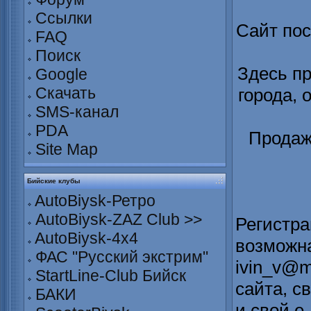
Ссылки
Сайт по
FAQ
Поиск
Здесь п
Google
Скачать
города, 
SMS-канал
PDA
Продаж
Site Map
Бийские клубы
AutoBiysk-Ретро
AutoBiysk-ZAZ Club >>
Регистра
AutoBiysk-4x4
возможна
ФАС "Русский экстрим"
ivin_v@m
StartLine-Club Бийск
сайта, с
БАКИ
и свой е