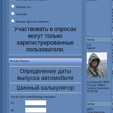
Хорошо, но...
Так себе..
Больше здесь не появлюсь
Участвовать в опросах
могут только
Автор
зарегистрированные
Ivin
пользователи.
Админ
On Line Расчет
Определение даты
выпуска автомобиля
Сообщений:
3034
Откуда:
Бийск
Шинный калькулятор
Зарегистрирован:
25.10.06
Расчет расстояний между городами
От:
Автор
MDN
До:
Пользователь