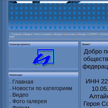
Главная
Видео
Фото галерея
Форум
Ссылки
Google
СПОРТ
Скача
PDA
Спонсор проекта
Привет
Добро п
обществ
федерац
Навигация
ИНН 22
Главная
Новости по категориям
10.05
Видео
Алтайс
Фото галерея
Героя С
Форум