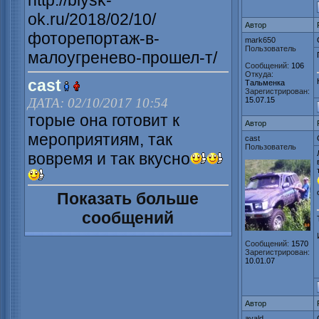
http://biysk-
ok.ru/2018/02/10/
Автор
фоторепортаж-в-
mark650
Пользователь
малоугренево-прошел-т/
Сообщений:
106
Откуда:
cast
Тальменка
Зарегистрирован:
ДАТА: 02/10/2017 10:54
15.07.15
торые она готовит к
Автор
мероприятиям, так
cast
Пользователь
вовремя и так вкусно
Показать больше
сообщений
Сообщений:
1570
Зарегистрирован:
10.01.07
Автор
avald