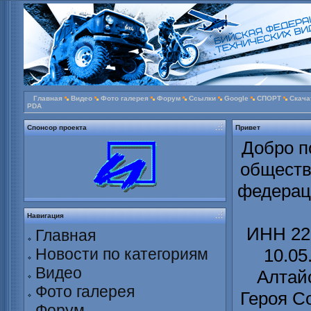
Главная
Видео
Фото галерея
Форум
Ссылки
Google
СПОРТ
Скача
PDA
Спонсор проекта
Привет
Добро п
обществ
федерац
Навигация
ИНН 22
Главная
Новости по категориям
10.05
Видео
Алтайс
Фото галерея
Героя С
Форум