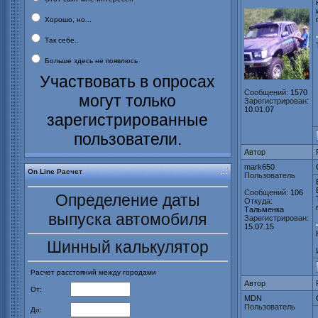
Хорошо, но...
Так себе..
Больше здесь не появлюсь
Участвовать в опросах
Сообщений:
1570
могут только
Зарегистрирован:
10.01.07
зарегистрированные
пользователи.
Автор
mark650
On Line Расчет
Пользователь
Сообщений:
106
Определение даты
Откуда:
Тальменка
выпуска автомобиля
Зарегистрирован:
15.07.15
Шинный калькулятор
Расчет расстояний между городами
Автор
От:
MDN
Пользователь
До: