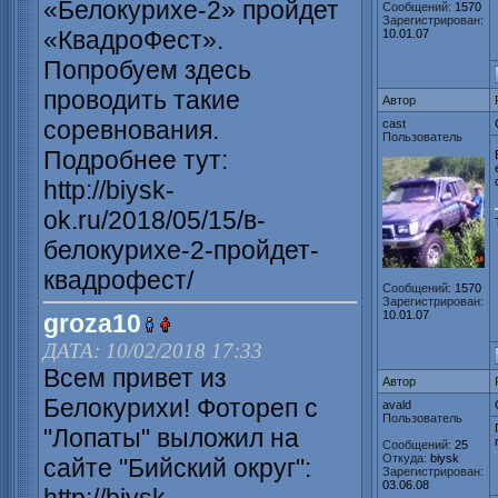
«Белокурихе-2» пройдет
Сообщений:
1570
Зарегистрирован:
«КвадроФест».
10.01.07
Попробуем здесь
проводить такие
Автор
соревнования.
cast
Пользователь
Подробнее тут:
http://biysk-
ok.ru/2018/05/15/в-
белокурихе-2-пройдет-
квадрофест/
Сообщений:
1570
Зарегистрирован:
10.01.07
groza10
ДАТА: 10/02/2018 17:33
Всем привет из
Автор
Белокурихи! Фотореп с
avald
Пользователь
"Лопаты" выложил на
Сообщений:
25
Откуда:
biysk
сайте "Бийский округ":
Зарегистрирован:
03.06.08