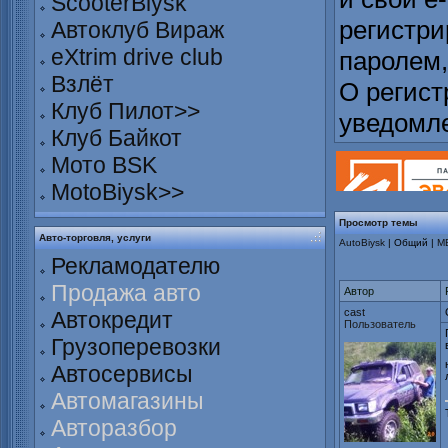
ScooterBiysk
регистри
Автоклуб Вираж
eXtrim drive club
паролем,
Взлёт
О регист
Клуб Пилот>>
уведомл
Клуб Байкот
Мото BSK
MotoBiysk>>
Просмотр темы
Авто-торговля, услуги
AutoBiysk
| Общий |
М
Рекламодателю
Продажа авто
Автор
cast
Автокредит
Пользователь
Грузоперевозки
Автосервисы
Автомагазины
Авторазбор