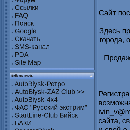
Ссылки
Сайт по
FAQ
Поиск
Здесь п
Google
Скачать
города, 
SMS-канал
PDA
Продаж
Site Map
Бийские клубы
AutoBiysk-Ретро
AutoBiysk-ZAZ Club >>
Регистра
AutoBiysk-4x4
возможна
ФАС "Русский экстрим"
ivin_v@m
StartLine-Club Бийск
сайта, с
БАКИ
и свой е