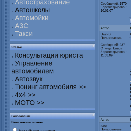
Автострахование
Сообщений:
1570
Зарегистрирован:
Автошколы
10.01.07
Автомойки
АЗС
Автор
Такси
DazFB
Пользователь
Сообщений:
237
Статьи
Откуда:
Бийск
Зарегистрирован:
Консультации юриста
11.03.09
Управление
автомобилем
Автозвук
Тюнинг автомобиля >>
4х4 >>
МОТО >>
Голосование
Автор
Ваше мнение о сайте
cast
Пользователь
Этот сайт мне интересен