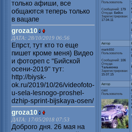
только афиши, все
Пользователь
общаются теперь только
Сообщений:
179
Откуда:
Бийск
Зарегистрирован:
в вацапе
17.04.11
groza10
ДАТА: 28/10/2019 06:56
Епрст, тут кто то еще
Автор
mark650
пишет кроме меня) Видео
Пользователь
и фотореп с "Бийской
Сообщений:
106
Откуда:
осени-2019" тут:
Тальменка
Зарегистрирован:
15.07.15
http://biysk-
ok.ru/2019/10/26/videofoto-
Автор
cast
u-sela-lesnogo-proshel-
Пользователь
dzhip-sprint-bijskaya-osen/
groza10
ДАТА: 17/05/2018 07:53
Доброго дня. 26 мая на