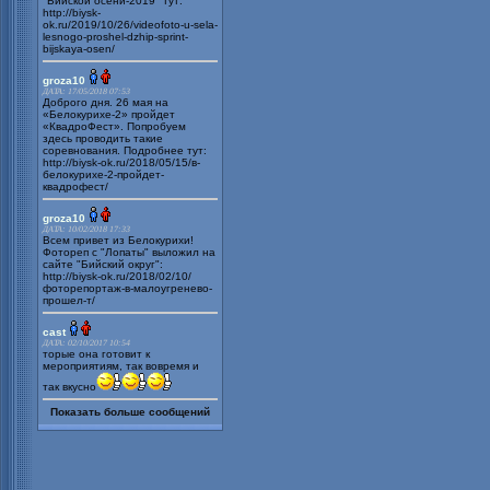
"Бийской осени-2019" тут:
http://biysk-
ok.ru/2019/10/26/videofoto-u-sela-
lesnogo-proshel-dzhip-sprint-
bijskaya-osen/
groza10
ДАТА: 17/05/2018 07:53
Доброго дня. 26 мая на
«Белокурихе-2» пройдет
«КвадроФест». Попробуем
здесь проводить такие
соревнования. Подробнее тут:
http://biysk-ok.ru/2018/05/15/в-
белокурихе-2-пройдет-
квадрофест/
groza10
ДАТА: 10/02/2018 17:33
Всем привет из Белокурихи!
Фотореп с "Лопаты" выложил на
сайте "Бийский округ":
http://biysk-ok.ru/2018/02/10/
фоторепортаж-в-малоугренево-
прошел-т/
cast
ДАТА: 02/10/2017 10:54
торые она готовит к
мероприятиям, так вовремя и
так вкусно
Показать больше сообщений