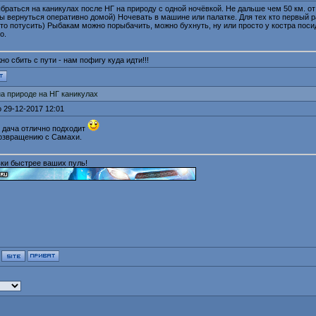
раться на каникулах после НГ на природу с одной ночёвкой. Не дальше чем 50 км. от 
ы вернуться оперативно домой) Ночевать в машине или палатке. Для тех кто первый р
о потусить) Рыбакам можно порыбачить, можно бухнуть, ну или просто у костра поси
о.
о сбить с пути - нам пофигу куда идти!!!
на природе на НГ каникулах
 29-12-2017 12:01
и дача отлично подходит
возвращению с Самахи.
ки быстрее ваших пуль!