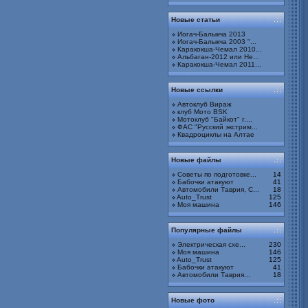
Новые статьи
Иогач-Балыкча 2013
Иогач-Балыкча 2003 "...
Каракокша-Чемал 2010...
Альбаган-2012 или Не...
Каракокша-Чемал 2011...
Новые ссылки
Автоклуб Вираж
клуб Мото BSK
Мотоклуб "Байкот" г....
ФАС "Русский экстрим...
Квадроциклы на Алтае
Новые файлы
Советы по подготовке...
14
Бабочки атакуют
41
Автомобили Таврия, С...
18
Auto_Trust
125
Моя машина
146
Популярные файлы
Электрическая схе...
230
Моя машина
146
Auto_Trust
125
Бабочки атакуют
41
Автомобили Таврия...
18
Новые фото