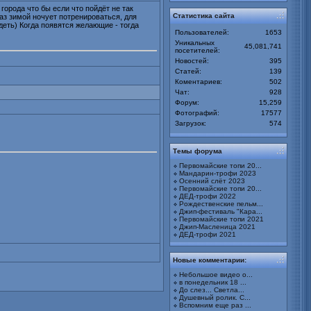
города что бы если что пойдёт не так
Статистика сайта
аз зимой ночует потренироваться, для
деть) Когда появятся желающие - тогда
Пользователей:
1653
Уникальных
45,081,741
посетителей:
Новостей:
395
Статей:
139
Коментариев:
502
Чат:
928
Форум:
15,259
Фотографий:
17577
Загрузок:
574
Темы форума
Первомайские топи 20...
Мандарин-трофи 2023
Осенний слёт 2023
Первомайские топи 20...
ДЕД-трофи 2022
Рождественские пельм...
Джип-фестиваль "Кара...
Первомайские топи 2021
Джип-Масленица 2021
ДЕД-трофи 2021
Новые комментарии:
Небольшое видео о...
в понедельник 18 ...
До слез... Светла...
Душевный ролик. С...
Вспомним еще раз ...