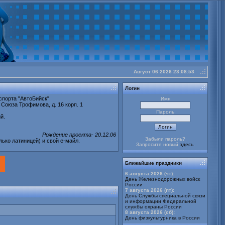
Август 06 2026 23:08:53
buy
cheap
Логин
Stratter
спорта "АвтоБийск"
Имя
 Союза Трофимова, д. 16 корп. 1
Пароль
й.
Рождение проекта- 20.12.06
Забыли пароль?
лько латиницей) и свой е-майл.
Запросите новый
здесь
.
Ближайшие праздники
6 августа 2026 (чт):
День Железнодорожных войск
России
7 августа 2026 (пт):
День Службы специальной связи
и информации Федеральной
службы охраны России
8 августа 2026 (сб):
День физкультурника в России