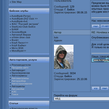
Пользователь
Site Map
Предлагаю выб
можно было б
Сообщений:
129
опытных прост
Откуда:
Г. Бийск
Бийские клубы
обсудим мест
Зарегистрирован:
08.06.15
AutoBiysk-Ретро
AutoBiysk-ZAZ Club >>
Нас невозможн
AutoBiysk-4x4
ФАС "Русский экстрим"
StartLine-Club Бийск
БАКИ
ScooterBiysk
Автор
RE: Ночёвка 
Автоклуб Вираж
eXtrim drive club
Ivin
Опубликовано
Взлёт
Админ
Клуб Пилот>>
Для этой цел
Клуб Байкот
Я только по 
Мото BSK
MotoBiysk>>
Наши томагав
Авто-торговля, услуги
Рекламодателю
Продажа авто
Автокредит
Грузоперевозки
Сообщений:
3034
Автосервисы
Откуда:
Бийск
Автомагазины
Зарегистрирован:
25.10.06
Авторазбор
Автострахование
Автошколы
Автомойки
АЗС
Такси
Перейти на форум:
Статьи
Консультации юриста