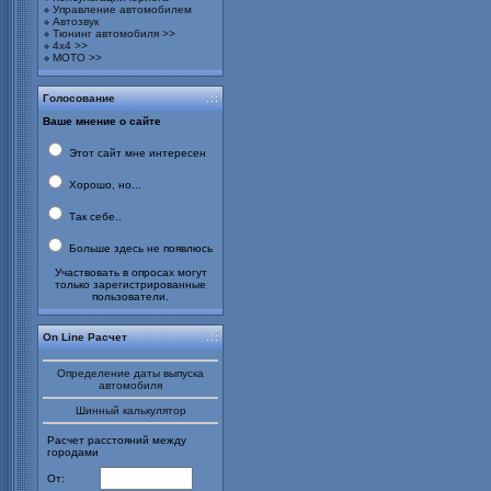
Управление автомобилем
Автозвук
Тюнинг автомобиля >>
4х4 >>
МОТО >>
Голосование
Ваше мнение о сайте
Этот сайт мне интересен
Хорошо, но...
Так себе..
Больше здесь не появлюсь
Участвовать в опросах могут
только зарегистрированные
пользователи.
On Line Расчет
Определение даты выпуска
автомобиля
Шинный калькулятор
Расчет расстояний между
городами
От: