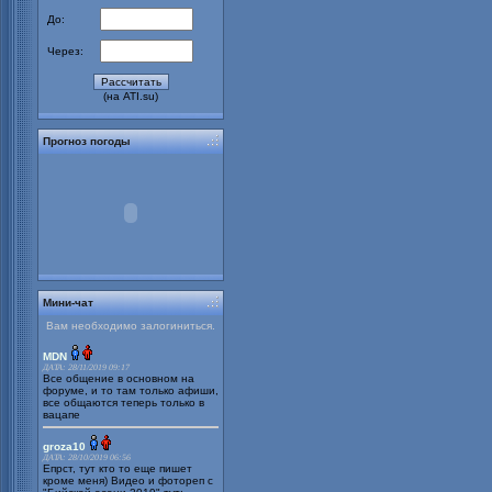
До:
Через:
(на ATI.su)
Прогноз погоды
Мини-чат
Вам необходимо залогиниться.
MDN
ДАТА: 28/11/2019 09:17
Все общение в основном на
форуме, и то там только афиши,
все общаются теперь только в
вацапе
groza10
ДАТА: 28/10/2019 06:56
Епрст, тут кто то еще пишет
кроме меня) Видео и фотореп с