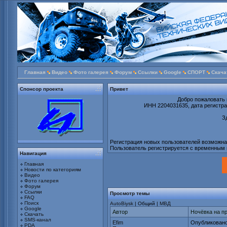
Главная
Видео
Фото галерея
Форум
Ссылки
Google
СПОРТ
Скача
Спонсор проекта
Привет
Добро пожаловать 
ИНН 2204031635, дата регистрац
З
Регистрация новых пользователей возможна т
Пользователь регистрируется с временным 
Навигация
Главная
Новости по категориям
Видео
Фото галерея
Форум
Ссылки
Просмотр темы
FAQ
Поиск
AutoBiysk
| Общий |
МВД
Google
Автор
Ночёвка на п
Скачать
SMS-канал
Efim
Опубликовано
PDA