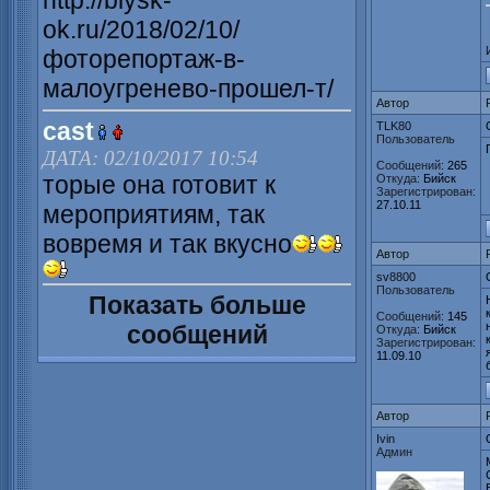
http://biysk-
ok.ru/2018/02/10/
фоторепортаж-в-
малоугренево-прошел-т/
Автор
cast
TLK80
Пользователь
ДАТА: 02/10/2017 10:54
Сообщений:
265
торые она готовит к
Откуда:
Бийск
Зарегистрирован:
27.10.11
мероприятиям, так
вовремя и так вкусно
Автор
sv8800
Пользователь
Показать больше
Сообщений:
145
сообщений
Откуда:
Бийск
Зарегистрирован:
11.09.10
Автор
Ivin
Админ