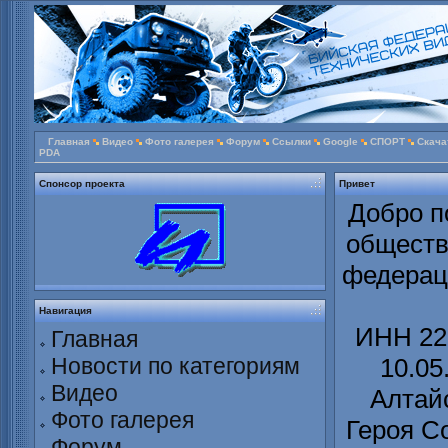
Главная
Видео
Фото галерея
Форум
Ссылки
Google
СПОРТ
Скача
PDA
Спонсор проекта
Привет
Добро п
обществ
федерац
Навигация
ИНН 22
Главная
Новости по категориям
10.05
Видео
Алтайс
Фото галерея
Героя С
Форум