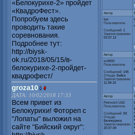
«Белокурихе-2» пройдет
«КвадроФест».
Автор
Попробуем здесь
fed
Пользователь
проводить такие
Сообщений:
1
соревнования.
Зарегистрирован:
03.07.12
Подробнее тут:
http://biysk-
Автор
ok.ru/2018/05/15/в-
sv8800
Пользователь
белокурихе-2-пройдет-
Сообщений:
145
квадрофест/
Откуда:
Бийск
Зарегистрирован:
11.09.10
groza10
ДАТА: 10/02/2018 17:33
Автор
Всем привет из
Petrovich UAZ
Пользователь
Белокурихи! Фотореп с
Сообщений:
93
"Лопаты" выложил на
Откуда:
Белокуриха
Зарегистрирован:
сайте "Бийский округ":
20.07.09