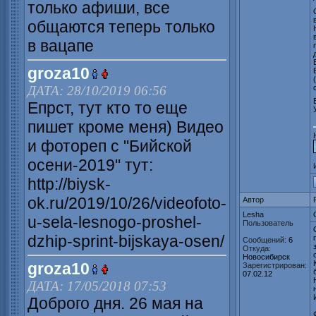
только афиши, все
общаются теперь только
в вацапе
groza10
ДАТА: 28/10/2019 06:56
Епрст, тут кто то еще
пишет кроме меня) Видео
и фотореп с "Бийской
осени-2019" тут:
http://biysk-
ok.ru/2019/10/26/videofoto-
Автор
Lesha
u-sela-lesnogo-proshel-
Пользователь
dzhip-sprint-bijskaya-osen/
Сообщений:
6
Откуда:
Новосибирск
groza10
Зарегистрирован:
07.02.12
ДАТА: 17/05/2018 07:53
Доброго дня. 26 мая на