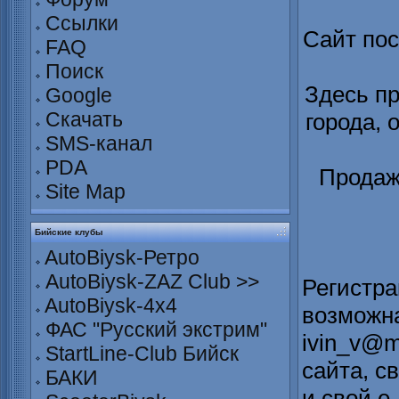
Ссылки
Сайт по
FAQ
Поиск
Здесь п
Google
Скачать
города, 
SMS-канал
PDA
Продаж
Site Map
Бийские клубы
AutoBiysk-Ретро
AutoBiysk-ZAZ Club >>
Регистра
AutoBiysk-4x4
возможна
ФАС "Русский экстрим"
ivin_v@m
StartLine-Club Бийск
сайта, с
БАКИ
и свой е