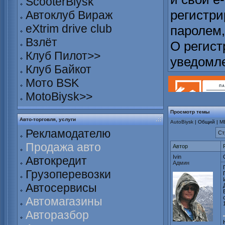
ScooterBiysk
регистри
Автоклуб Вираж
eXtrim drive club
паролем,
Взлёт
О регист
Клуб Пилот>>
уведомл
Клуб Байкот
Мото BSK
MotoBiysk>>
Просмотр темы
Авто-торговля, услуги
AutoBiysk
| Общий |
М
Рекламодателю
Ст
Продажа авто
Автор
Ivin
Автокредит
Админ
Грузоперевозки
Автосервисы
Автомагазины
Авторазбор