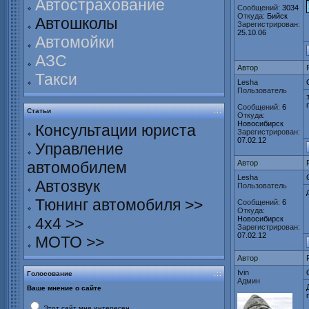
Автострахование
Сообщений:
3034
Откуда:
Бийск
Автошколы
Зарегистрирован:
25.10.06
Автомойки
АЗС
Автор
Такси
Lesha
Пользователь
Сообщений:
6
Статьи
Откуда:
Новосибирск
Консультации юриста
Зарегистрирован:
07.02.12
Управление
автомобилем
Автор
Lesha
Автозвук
Пользователь
Тюнинг автомобиля >>
Сообщений:
6
Откуда:
4х4 >>
Новосибирск
Зарегистрирован:
07.02.12
МОТО >>
Автор
Ivin
Голосование
Админ
Ваше мнение о сайте
Этот сайт мне интересен