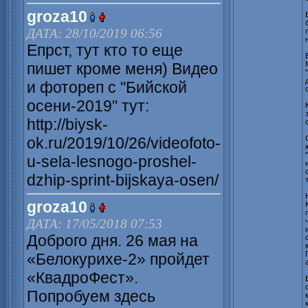
groza10
ДАТА: 28/10/2019 06:56
Епрст, тут кто то еще
пишет кроме меня) Видео
и фотореп с "Бийской
осени-2019" тут:
http://biysk-
ok.ru/2019/10/26/videofoto-
u-sela-lesnogo-proshel-
dzhip-sprint-bijskaya-osen/
groza10
ДАТА: 17/05/2018 07:53
Доброго дня. 26 мая на
«Белокурихе-2» пройдет
«КвадроФест».
Попробуем здесь