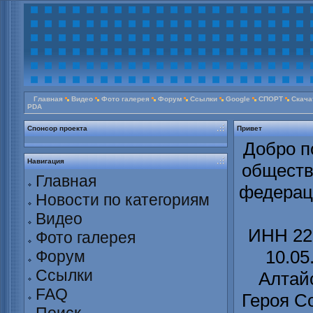
Главная
Видео
Фото галерея
Форум
Ссылки
Google
СПОРТ
Скача
PDA
Спонсор проекта
Привет
Добро п
Навигация
обществ
Главная
федерац
Новости по категориям
Видео
ИНН 22
Фото галерея
10.05
Форум
Ссылки
Алтайс
FAQ
Героя С