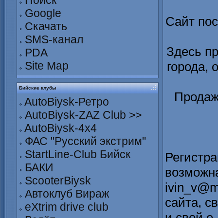
Поиск
Google
Сайт по
Скачать
SMS-канал
Здесь п
PDA
Site Map
города, 
Бийские клубы
Продаж
AutoBiysk-Ретро
AutoBiysk-ZAZ Club >>
AutoBiysk-4x4
ФАС "Русский экстрим"
StartLine-Club Бийск
Регистра
БАКИ
возможна
ScooterBiysk
ivin_v@m
Автоклуб Вираж
сайта, с
eXtrim drive club
и свой е