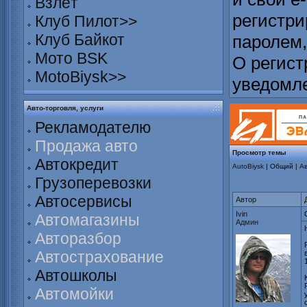
Взлёт
регистри
Клуб Пилот>>
Клуб Байкот
паролем,
Мото BSK
О регист
MotoBiysk>>
уведомл
Авто-торговля, услуги
Рекламодателю
Продажа авто
Просмотр темы
Автокредит
AutoBiysk
| Общий |
А
Грузоперевозки
Автосервисы
Автор
Ivin
Автомагазины
Админ
Авторазбор
Автострахование
Автошколы
Автомойки