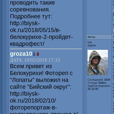
проводить такие
соревнования.
Подробнее тут:
http://biysk-
ok.ru/2018/05/15/в-
белокурихе-2-пройдет-
Автор
квадрофест/
Ivin
Админ
groza10
ДАТА: 10/02/2018 17:33
Всем привет из
Белокурихи! Фотореп с
"Лопаты" выложил на
Сообщений:
3034
Откуда:
Бийск
сайте "Бийский округ":
Зарегистрирован:
25.10.06
http://biysk-
ok.ru/2018/02/10/
фоторепортаж-в-