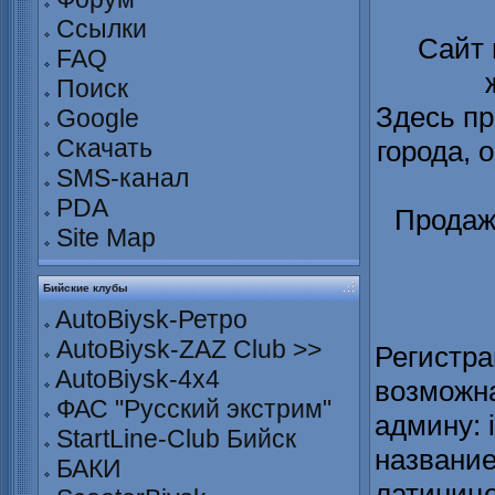
Ссылки
Сайт
FAQ
Поиск
Здесь пр
Google
Скачать
города, 
SMS-канал
PDA
Продаж
Site Map
Бийские клубы
AutoBiysk-Ретро
AutoBiysk-ZAZ Club >>
Регистра
AutoBiysk-4x4
возможна
ФАС "Русский экстрим"
админу: 
StartLine-Club Бийск
название
БАКИ
латинице