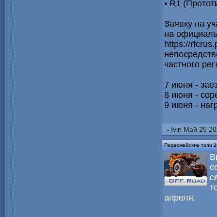
• R1 (Протот
Заявку на уч
на официаль
https://rfcrus
непосредств
частного рег
7 июня - зае
8 июня - со
9 июня - наг
Ivin
Май 25 20
Первомайские топи 2
В
с
с
т
апреля.