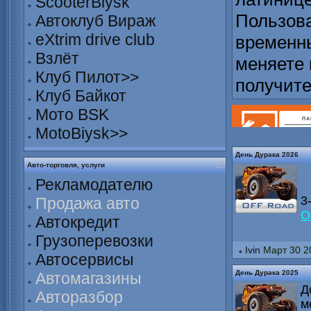
ScooterBiysk
Пользова
Автоклуб Вираж
eXtrim drive club
временны
Взлёт
меняете 
Клуб Пилот>>
получит
Клуб Байкот
Мото BSK
MotoBiysk>>
День Дурака 2026
Авто-торговля, услуги
Рекламодателю
3
Продажа авто
О
Автокредит
Грузоперевозки
Ivin
Март 30 2
Автосервисы
День Дурака 2025
Автомагазины
Д
Авторазбор
м