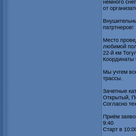
немного снег
от организат
Внушительны
патртнеров!
Место прове
любимой пол
22-й км Тогу
Координаты 
Мы учтем вс
трассы.
Зачетные кат
Открытый, П
Согласно те
Приём заявок
9:40
Старт в 10:0