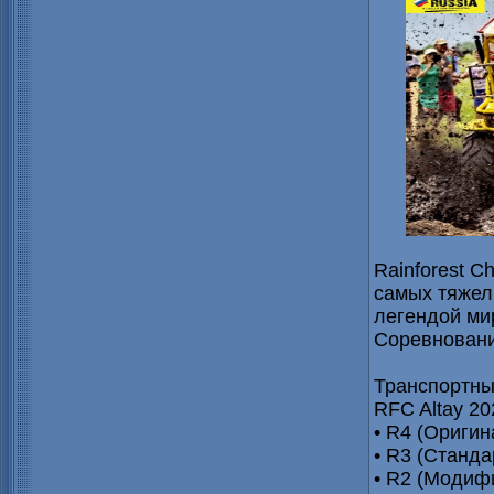
Rainforest C
самых тяжел
легендой ми
Соревновани
Транспортны
RFC Altay 20
• R4 (Ориги
• R3 (Станд
• R2 (Модиф