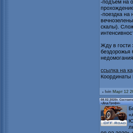
-подъем на 
прохождение
-поездка на
вечнозелены
скалы). Сло
интенсивнос
Жду в гости
бездорожья 
недомогания
ссылка на ка
Координаты N
Ivin
Март 12 2
08.02.2020г. Состоит
«Дед-Трофи»
Б
«
Ю
л