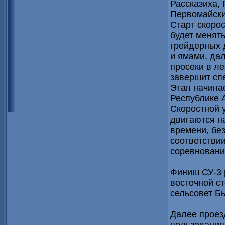
Рассказиха, 
Первомайски
Старт скорос
будет менять
грейдерных 
и ямами, да
просеки в ле
завершит сп
Этап начина
Республике 
Скоростной у
двигаются н
времени, бе
соответстви
соревновани
Финиш СУ-3 
восточной ст
сельсовет Бы
Далее проез