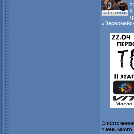
п
I
т
«Первомайск
Спортсменов
очень много