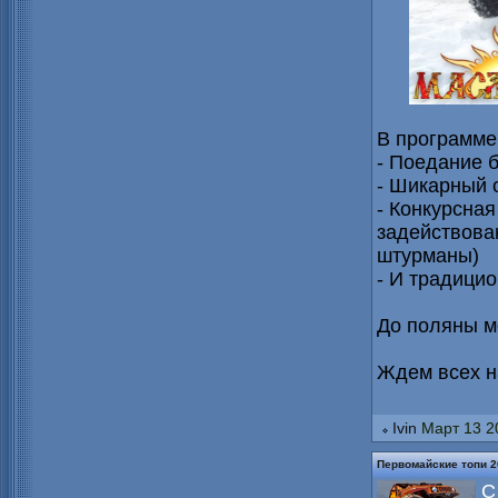
В программе
- Поедание 
- Шикарный 
- Конкурсная
задействова
штурманы)
- И традици
До поляны м
Ждем всех н
Ivin
Март 13 2
Первомайские топи 2
С