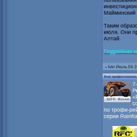
пользования
инвестицион
Майминский 
Таким образо
июля. Они п
Алтай.
Подробная 
Ivin
Июль 04 2
Этап профессиональн
7
Р
«
с
по трофи-ре
серии Rainfo