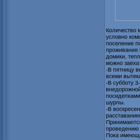
Количество м
условно ком
поселение п
проживания 5
домики, теп
можно заеха
-В пятницу 
всеми выте
-В субботу 3
внедорожной
посиделками
шурпы.
-В воскресен
расставание
Принимаются
проведению 
Пока имеющи