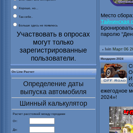
Хорошо, но...
Место сбора
Так себе..
Тайнинская 
Больше здесь не появлюсь
Бронировать
Участвовать в опросах
паролю "День
могут только
зарегистрированные
Ivin
Март 06 2
пользователи.
Мандарин 2024
С
О
On Line Расчет
И
Определение даты
с
выпуска автомобиля
ежегодное м
2024»!
Шинный калькулятор
Расчет расстояний между городами
От:
До: