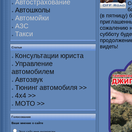
Автострахование
С
Автошколы
б
(в пятницу) 
Автомойки
приглашенны
АЗС
сожалению не
Такси
субботу буде
продолжение 
видеть!
Статьи
Консультации юриста
Управление
автомобилем
Автозвук
Тюнинг автомобиля >>
4х4 >>
МОТО >>
Голосование
Ваше мнение о сайте
Этот сайт мне интересен