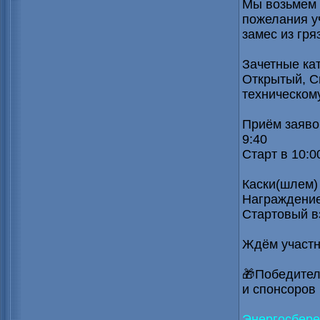
Мы возьмем 
пожелания у
замес из гря
Зачетные кат
Открытый, С
техническом
Приём заявок
9:40
Старт в 10:0
Каски(шлем)
Награждение
Стартовый в
Ждём участн
🎁Победител
и спонсоров
Энергосбере