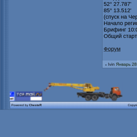
52° 27.787'
85° 13.512'
(спуск на Че
Начало регис
Брифинг 10:
Общий старт
Форум
Ivin
Январь 28 
Powered by
ChesteR
Copyr