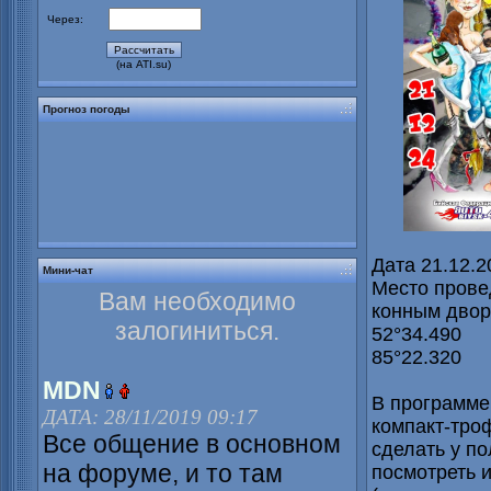
Через:
(на ATI.su)
Прогноз погоды
Дата 21.12.2
Мини-чат
Место провед
Вам необходимо
конным двор
залогиниться.
52°34.490
85°22.320
MDN
В программе
ДАТА: 28/11/2019 09:17
компакт-тро
Все общение в основном
сделать у по
на форуме, и то там
посмотреть 