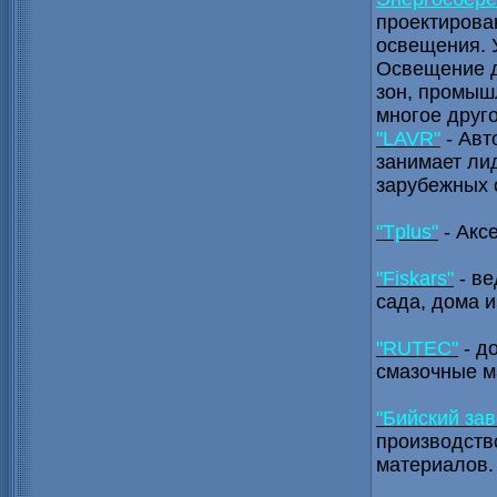
проектирова
освещения. 
Освещение д
зон, промыш
многое друго
"LAVR"
- Авт
занимает ли
зарубежных 
"Tplus"
- Акс
"Fiskars"
- ве
сада, дома и
"RUTEC"
- д
смазочные м
"Бийский за
производств
материалов.