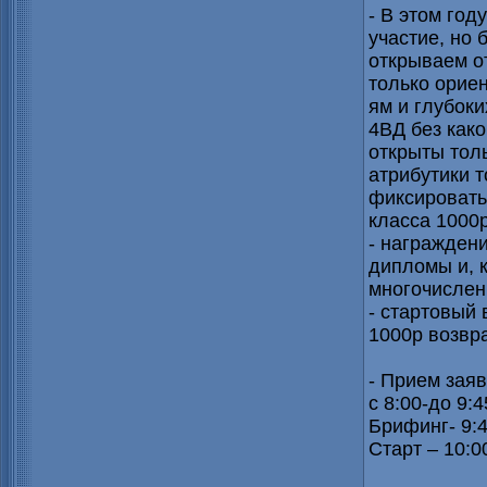
- В этом год
участие, но 
открываем о
только ориен
ям и глубоки
4ВД без како
открыты толь
атрибутики 
фиксировать 
класса 1000р
- награжден
дипломы и, 
многочислен
- стартовый 
1000р возвр
- Прием заяв
с 8:00-до 9:
Брифинг- 9:4
Старт – 10:0