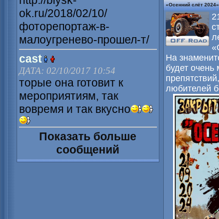
http://biysk-
«Осенний слёт 2024»
ok.ru/2018/02/10/
2
фоторепортаж-в-
с
л
малоугренево-прошел-т/
«
cast
На знаменит
будет очень
ДАТА: 02/10/2017 10:54
препятствий
торые она готовит к
любителей б
мероприятиям, так
вовремя и так вкусно
Показать больше
сообщений