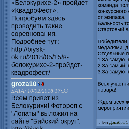
«Белокурихе-2» пройдет
команда пол
«КвадроФест».
конкурсного 
Попробуем здесь
от экипажа.
Бальность то
проводить такие
Стартовый в
соревнования.
Подробнее тут:
Победители 
медалями, д
http://biysk-
Отдельные п
ok.ru/2018/05/15/в-
1.За самую 
белокурихе-2-пройдет-
2.За самый 
квадрофест/
3.За самую 
groza10
Всех участн
повара!
ДАТА: 10/02/2018 17:33
Всем привет из
Ждем всех ж
Белокурихи! Фотореп с
мероприятии
"Лопаты" выложил на
сайте "Бийский округ":
Ivin
Декабрь 17