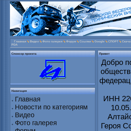
Главная
Видео
Фото галерея
Форум
Ссылки
Google
СПОРТ
Скача
PDA
Спонсор проекта
Привет
Добро п
обществ
федераци
Навигация
ИНН 220
Главная
Новости по категориям
10.05
Видео
Алтайс
Фото галерея
Героя С
Форум