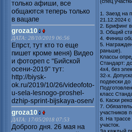
(спец участк
только афиши, все
общаются теперь только
1. Заезд на 
в вацапе
21.12.2024 с 
2. Брифинг в
groza10
3. Общий ста
ДАТА: 28/10/2019 06:56
4. Финиш общ
Епрст, тут кто то еще
5. Награжден
раньше).
пишет кроме меня) Видео
Классы опр
и фотореп с "Бийской
Стандарт: д
осени-2019" тут:
4х4, без эле
32-х. Допуск
http://biysk-
подвески до
ok.ru/2019/10/26/videofoto-
Подготовлен
u-sela-lesnogo-proshel-
класс Станда
dzhip-sprint-bijskaya-osen/
6. Каски ре
7. Обязател
groza10
участников п
8. На трассе
ДАТА: 17/05/2018 07:53
участок.
Доброго дня. 26 мая на
За каждый п