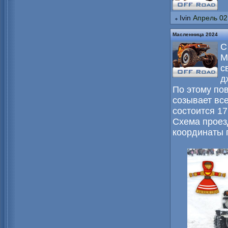
Ivin
Апрель 02
Масленница 2024
С
М
с
д
По этому по
созывает все
состоится 17
Схема проезд
координаты 