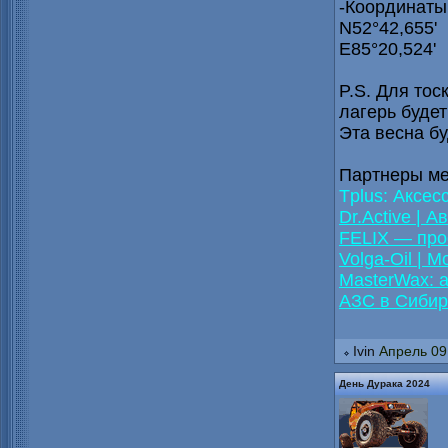
-Координаты
N52°42,655'
E85°20,524'
P.S. Для тос
лагерь будет
Эта весна бу
Партнеры ме
Tplus: Аксе
Dr.Active | 
FELIX — про
Volga-Oil | 
MasterWax: 
АЗС в Сиби
Ivin
Апрель 09
День Дурака 2024