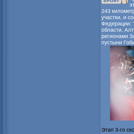
э
243 километр
участки, и с
Федерации: 
области, Алт
регионами З
пустыни Гоби
Этап 3-го ск