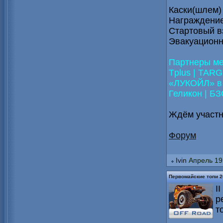
Каски(шлем)
Награждение
Стартовый в
Эвакуационн
Партнеры ме
Tplus | TARGE
«ЛУКОЙЛ» в С
Геликон | БЗ
Ждём участн
Форум
Ivin
Апрель 19
Первомайские топи 2
I
р
т