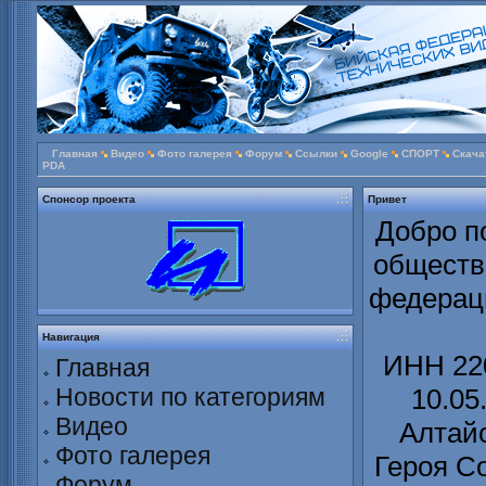
Главная
Видео
Фото галерея
Форум
Ссылки
Google
СПОРТ
Скача
PDA
Спонсор проекта
Привет
Добро п
обществ
федераци
Навигация
ИНН 220
Главная
Новости по категориям
10.05
Видео
Алтайс
Фото галерея
Героя С
Форум