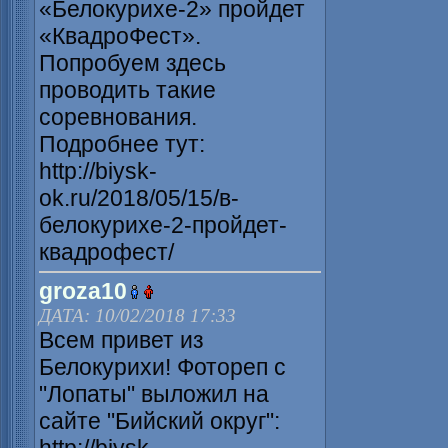
«Белокурихе-2» пройдет
«КвадроФест».
Попробуем здесь
проводить такие
соревнования.
Подробнее тут:
http://biysk-
ok.ru/2018/05/15/в-
белокурихе-2-пройдет-
квадрофест/
groza10
ДАТА: 10/02/2018 17:33
Всем привет из
Белокурихи! Фотореп с
"Лопаты" выложил на
сайте "Бийский округ":