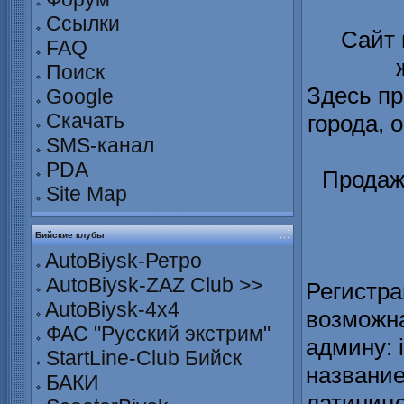
Ссылки
Сайт
FAQ
Поиск
Здесь пр
Google
Скачать
города, 
SMS-канал
PDA
Продаж
Site Map
Бийские клубы
AutoBiysk-Ретро
AutoBiysk-ZAZ Club >>
Регистра
AutoBiysk-4x4
возможна
ФАС "Русский экстрим"
админу: 
StartLine-Club Бийск
название
БАКИ
латинице