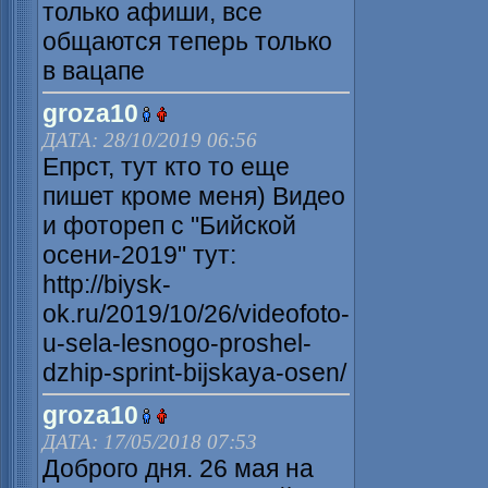
только афиши, все
общаются теперь только
в вацапе
groza10
ДАТА: 28/10/2019 06:56
Епрст, тут кто то еще
пишет кроме меня) Видео
и фотореп с "Бийской
осени-2019" тут:
http://biysk-
ok.ru/2019/10/26/videofoto-
u-sela-lesnogo-proshel-
dzhip-sprint-bijskaya-osen/
groza10
ДАТА: 17/05/2018 07:53
Доброго дня. 26 мая на