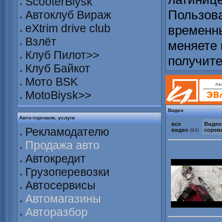
ScooterBiysk
Пользова
Автоклуб Вираж
eXtrim drive club
временны
Взлёт
меняете 
Клуб Пилот>>
получит
Клуб Байкот
Мото BSK
MotoBiysk>>
Видео
Авто-торговля, услуги
все
Видео
Рекламодателю
видео
сорев
(94)
Продажа авто
Автокредит
Грузоперевозки
Автосервисы
Автомагазины
Авторазбор