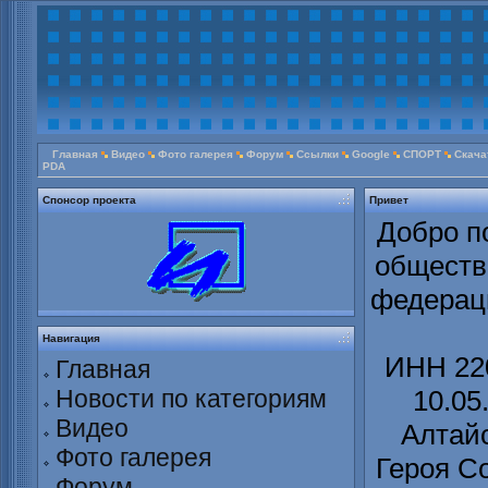
Главная
Видео
Фото галерея
Форум
Ссылки
Google
СПОРТ
Скача
PDA
Спонсор проекта
Привет
Добро п
обществ
федераци
Навигация
ИНН 220
Главная
Новости по категориям
10.05
Видео
Алтайс
Фото галерея
Героя С
Форум