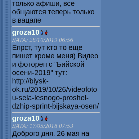
только афиши, все
общаются теперь только
в вацапе
groza10
ДАТА: 28/10/2019 06:56
Епрст, тут кто то еще
пишет кроме меня) Видео
и фотореп с "Бийской
осени-2019" тут:
http://biysk-
ok.ru/2019/10/26/videofoto-
u-sela-lesnogo-proshel-
dzhip-sprint-bijskaya-osen/
groza10
ДАТА: 17/05/2018 07:53
Доброго дня. 26 мая на