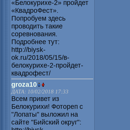
«Белокурихе-2» пройдет
«КвадроФест».
Попробуем здесь
проводить такие
соревнования.
Подробнее тут:
http://biysk-
ok.ru/2018/05/15/в-
белокурихе-2-пройдет-
квадрофест/
groza10
ДАТА: 10/02/2018 17:33
Всем привет из
Белокурихи! Фотореп с
"Лопаты" выложил на
сайте "Бийский округ":