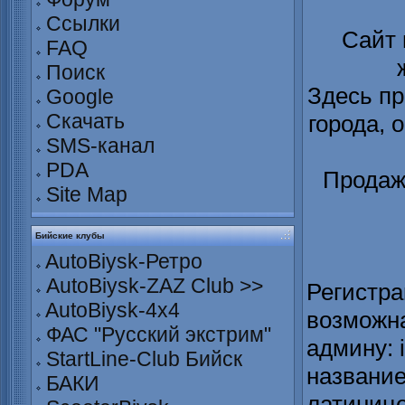
Ссылки
Сайт
FAQ
Поиск
Здесь пр
Google
Скачать
города, 
SMS-канал
PDA
Продаж
Site Map
Бийские клубы
AutoBiysk-Ретро
AutoBiysk-ZAZ Club >>
Регистра
AutoBiysk-4x4
возможна
ФАС "Русский экстрим"
админу: 
StartLine-Club Бийск
название
БАКИ
латинице