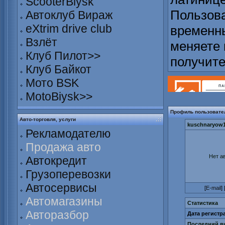
ScooterBiysk
Пользова
Автоклуб Вираж
eXtrim drive club
временны
Взлёт
меняете 
Клуб Пилот>>
получит
Клуб Байкот
Мото BSK
MotoBiysk>>
Профиль пользовате
Авто-торговля, услуги
kuschnaryow
Рекламодателю
Продажа авто
Нет а
Автокредит
Грузоперевозки
Автосервисы
[
E-mail
] 
Автомагазины
Статистика
Авторазбор
Дата регистр
Последний ви