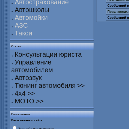
Автострахование
Сообщений в 
Автошколы
Присланных 
Автомойки
Сообщений н
АЗС
Такси
Статьи
Консультации юриста
Управление
автомобилем
Автозвук
Тюнинг автомобиля >>
4х4 >>
МОТО >>
Голосование
Ваше мнение о сайте
Этот сайт мне интересен