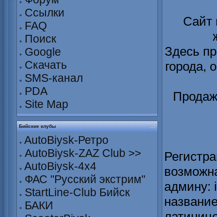
Ссылки
Сайт
FAQ
Поиск
Здесь пр
Google
Скачать
города, 
SMS-канал
PDA
Продаж
Site Map
Бийские клубы
AutoBiysk-Ретро
AutoBiysk-ZAZ Club >>
Регистра
AutoBiysk-4x4
возможна
ФАС "Русский экстрим"
админу: 
StartLine-Club Бийск
название
БАКИ
латинице