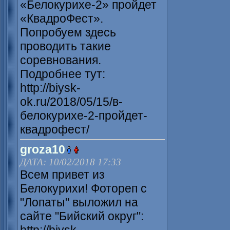
«Белокурихе-2» пройдет
«КвадроФест».
Попробуем здесь
проводить такие
соревнования.
Подробнее тут:
http://biysk-
ok.ru/2018/05/15/в-
белокурихе-2-пройдет-
квадрофест/
groza10
ДАТА: 10/02/2018 17:33
Всем привет из
Белокурихи! Фотореп с
"Лопаты" выложил на
сайте "Бийский округ":