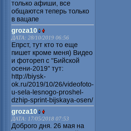
только афиши, все
общаются теперь только
в вацапе
groza10
ДАТА: 28/10/2019 06:56
Епрст, тут кто то еще
пишет кроме меня) Видео
и фотореп с "Бийской
осени-2019" тут:
http://biysk-
ok.ru/2019/10/26/videofoto-
u-sela-lesnogo-proshel-
dzhip-sprint-bijskaya-osen/
groza10
ДАТА: 17/05/2018 07:53
Доброго дня. 26 мая на