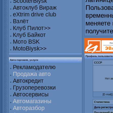
ScooterBiysk
Пользова
Автоклуб Вираж
eXtrim drive club
временны
Взлёт
меняете 
Клуб Пилот>>
получит
Клуб Байкот
Мото BSK
MotoBiysk>>
Профиль пользовате
Авто-торговля, услуги
CCCP
Рекламодателю
Продажа авто
Нет а
Автокредит
Грузоперевозки
Автосервисы
[
E-mail
] 
Автомагазины
Статистика
Авторазбор
Дата регистр
Последний ви