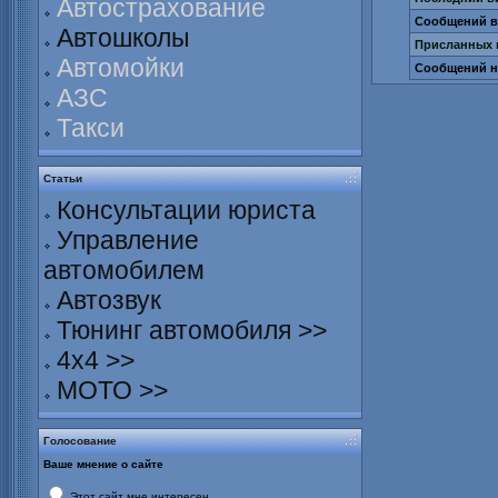
Автострахование
Сообщений в 
Автошколы
Присланных 
Автомойки
Сообщений н
АЗС
Такси
Статьи
Консультации юриста
Управление
автомобилем
Автозвук
Тюнинг автомобиля >>
4х4 >>
МОТО >>
Голосование
Ваше мнение о сайте
Этот сайт мне интересен