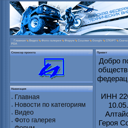
Главная
Видео
Фото галерея
Форум
Ссылки
Google
СПОРТ
Скача
PDA
Спонсор проекта
Привет
Добро п
обществ
федераци
Навигация
ИНН 220
Главная
Новости по категориям
10.05
Видео
Алтайс
Фото галерея
Героя С
Форум