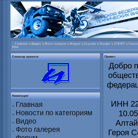
Главная
Видео
Фото галерея
Форум
Ссылки
Google
СПОРТ
Скача
PDA
Спонсор проекта
Привет
Добро п
обществ
федерац
Навигация
ИНН 22
Главная
Новости по категориям
10.0
Видео
Алтайс
Фото галерея
Героя С
Форум