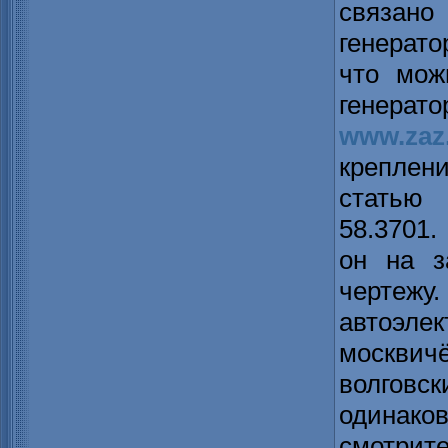
связан
генерато
что мож
генера
www.zaz
креплен
статью
58.3701.
он на з
чертежу.
автоэле
москвич
волговск
одинако
смотрите