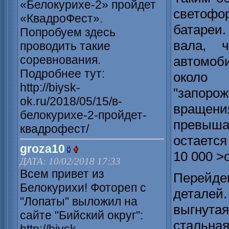
«Белокурихе-2» пройдет
светоф
«КвадроФест».
батареи.
Попробуем здесь
вала, ч
проводить такие
соревнования.
автомоб
Подробнее тут:
около 
http://biysk-
"запоро
ok.ru/2018/05/15/в-
вращен
белокурихе-2-пройдет-
превыш
квадрофест/
остаетс
groza10
10 000 >
ДАТА: 10/02/2018 17:33
Всем привет из
Перейд
Белокурихи! Фотореп с
деталей
"Лопаты" выложил на
выгнута
сайте "Бийский округ":
стальна