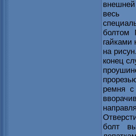
внешней
весь э
специа
болтом 
гайками 
на рисун
конец сл
проушин
прорезью
ремня с
вворач
направл
Отверсти
болт в