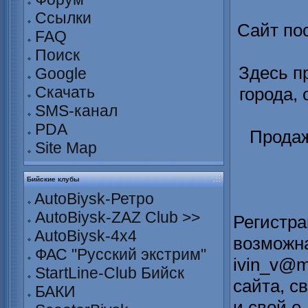
Ссылки
Сайт по
FAQ
Поиск
Здесь п
Google
Скачать
города,
SMS-канал
PDA
Продаж
Site Map
Бийские клубы
AutoBiysk-Ретро
AutoBiysk-ZAZ Club >>
Регистра
AutoBiysk-4x4
возможна
ФАС "Русский экстрим"
ivin_v@m
StartLine-Club Бийск
сайта, с
БАКИ
и свой е