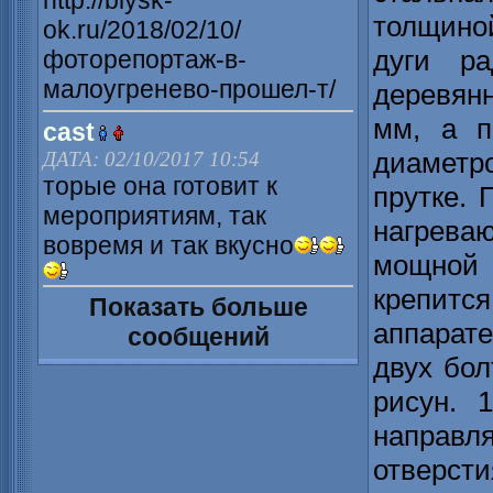
http://biysk-
толщиной
ok.ru/2018/02/10/
дуги р
фоторепортаж-в-
малоугренево-прошел-т/
деревян
мм, а п
cast
диамет
ДАТА: 02/10/2017 10:54
торые она готовит к
прутке. 
мероприятиям, так
нагрев
вовремя и так вкусно
мощной
крепитс
Показать больше
аппара
сообщений
двух бол
рисун. 
направл
отверсти