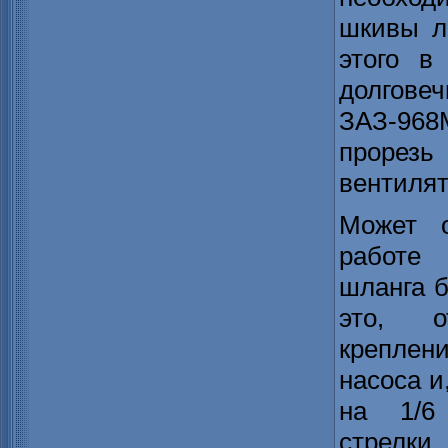
шкивы л
этого в
долгов
ЗАЗ-96
прорез
вентилят
Может о
работе 
шланга б
это, о
креплен
насоса и
на 1/6
стрелки,