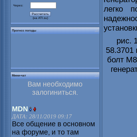
Через:
легко п
надежн
(на ATI.su)
установк
Прогноз погоды
рис. 
58.3701 
болт М8;
генерат
Мини-чат
Вам необходимо
залогиниться.
MDN
ДАТА: 28/11/2019 09:17
Все общение в основном
на форуме, и то там