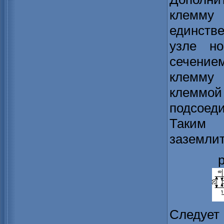
клемму
единств
узле но
сечение
клемму
клеммо
подсоеди
Таким
заземлит
Следует 