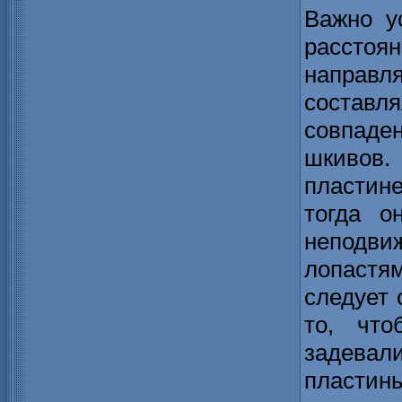
Важно у
расстоя
направл
составл
совпаде
шкивов
пластин
тогда о
неподв
лопастя
следует 
то, что
задевал
пластины