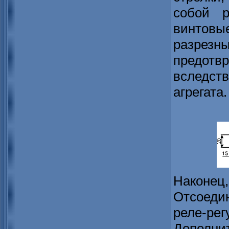
собой р
винтовы
разрез
предотв
вследс
агрегата.
Наконец
Отсоеди
реле-ре
Дополни