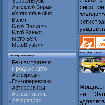
ScooterBiysk
регистри
Автоклуб Вираж
eXtrim drive club
заходите
Взлёт
регистра
Клуб Пилот>>
уведомл
Клуб Байкот
Мото BSK
MotoBiysk>>
Мощный генератор
Авто-торговля, услуги
Рекламодателю
Продажа авто
Автокредит
Грузоперевозки
Мощност
Автосервисы
на "Зап
Автомагазины
Авторазбор
удовле