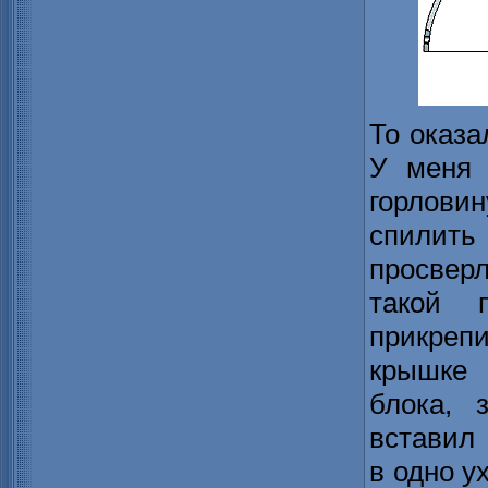
То оказа
У меня 
горлов
спили
просверл
такой п
прикрепи
крышке
блока, 
вставил
в одно у