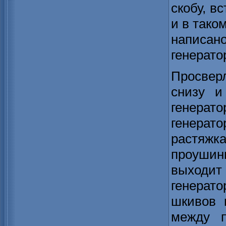
скобу, в
и в тако
написа
генерато
Просверл
снизу и
генера
генерато
растяжка
проуши
выходит
генерат
шкивов 
между п