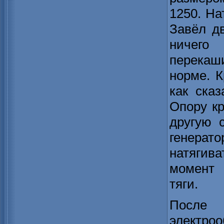
1250. На
Завёл дв
ничег
перекаш
норме. 
как ска
Опору кр
другую 
генерато
натягива
момент 
тяги.
После
электроо