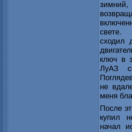
зимний,
возвращ
включе
свете. 
сходил 
двигате
ключ в 
ЛуАЗ с
Поглядев
не вдал
меня бла
После эт
купил н
начал и