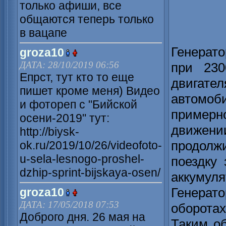
только афиши, все
общаются теперь только
в вацапе
Генерато
groza10
ДАТА: 28/10/2019 06:56
при 230
Епрст, тут кто то еще
двигател
пишет кроме меня) Видео
автомоб
и фотореп с "Бийской
примерн
осени-2019" тут:
движен
http://biysk-
продол
ok.ru/2019/10/26/videofoto-
u-sela-lesnogo-proshel-
поездку 
dzhip-sprint-bijskaya-osen/
аккумуля
Генерато
groza10
ДАТА: 17/05/2018 07:53
оборотах
Доброго дня. 26 мая на
Таким об