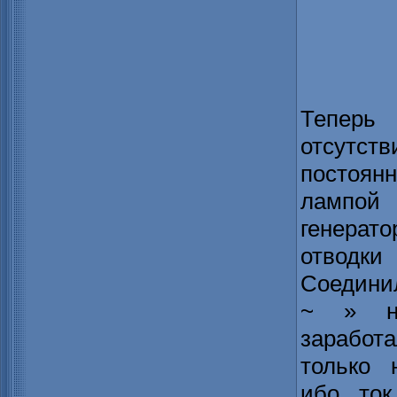
Теперь 
отсутст
постоя
лампой
генерато
отводки
Соедини
~ » на
заработ
только 
ибо ток