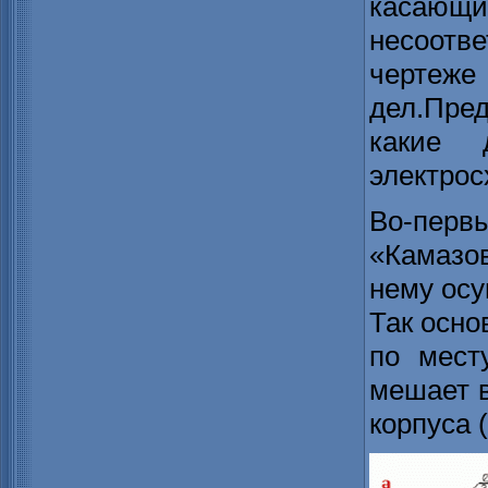
касаю
несоотв
чертеж
дел.Пре
какие 
электрос
Во-пе
«Камазов
нему осу
Так осно
по мест
мешает в
корпуса (