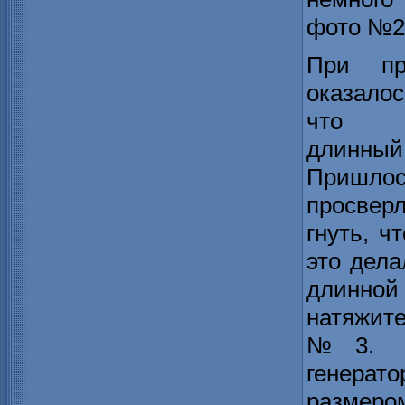
фото №2
При пр
оказалос
что
длинный
Пришлос
просвер
гнуть, ч
это дела
длинн
натяжит
№3. П
генерат
размеро