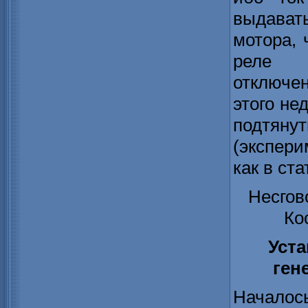
выдава
мотора, 
реле 
отключен
этого не
подтянут
(экспери
как в ст
Несгов
Ко
Уст
ген
Началось