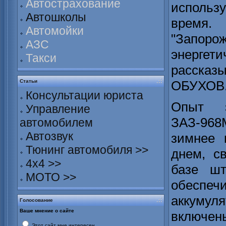
Автострахование
исполь
Автошколы
время.
Автомойки
"Запоро
АЗС
энерге
Такси
расска
Статьи
ОБУХОВ
Консультации юриста
Опыт э
Управление
ЗАЗ-968
автомобилем
Автозвук
зимнее 
Тюнинг автомобиля >>
днем, св
4х4 >>
базе шт
МОТО >>
обеспечи
аккумул
Голосование
Ваше мнение о сайте
включен
Этот сайт мне интересен