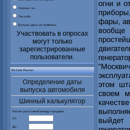
огни и о
Хорошо, но...
приборы
Так себе..
фары, ав
Больше здесь не появлюсь
вообще 
Участвовать в опросах
просте
могут только
двигате
зарегистрированные
пользователи.
генерат
"Москв
On Line Расчет
эксплуат
Определение даты
этом шт
выпуска автомобиля
своем м
Шинный калькулятор
качеств
выполня
Расчет расстояний между городами
выйдет
От:
До:
генерат