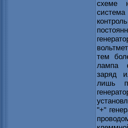
схеме 
систем
контрол
постоянн
генера
вольтме
тем бол
лампа 
заряд и
лишь п
генера
установл
"+" гене
проводо
клеммно