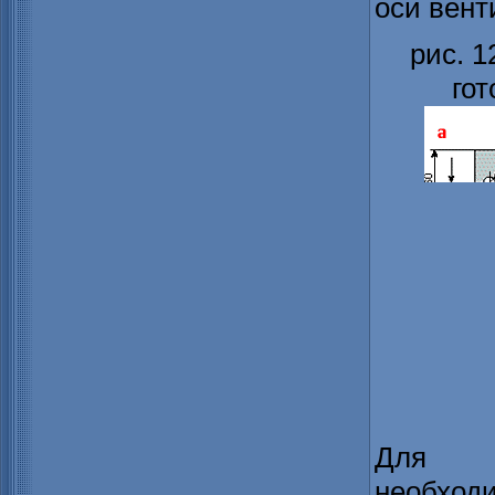
оси вент
рис. 1
гот
Для п
необход