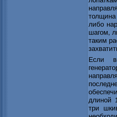
лопатк
направл
толщина 
либо нар
шагом, л
таким ра
захватит
Если в
генера
направл
послед
обеспе
длиной 
три шки
необход