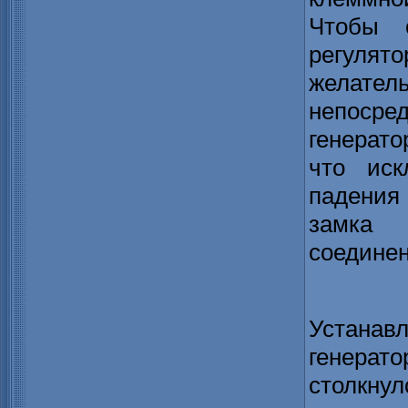
Чтобы 
регуля
желател
непоср
генерато
что иск
падения
замка 
соединен
Устана
генерато
столкн