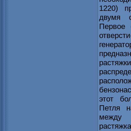
1220) п
двумя о
Первое 
отверс
генера
предна
растя
распре
распо
бензона
этот бо
Петля н
между 
растяж