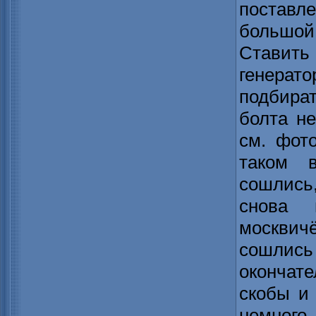
постав
большой.
Ставит
генерат
подбира
болта н
см. фот
таком 
сошлись
снова 
москвич
сошлись
окончат
скобы и 
немного