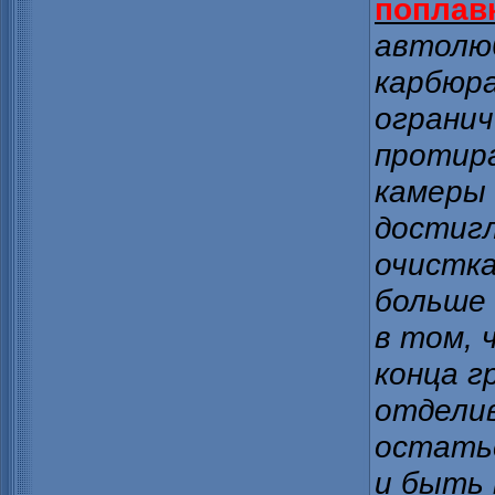
поплав
автолюб
карбюра
ограни
протир
камеры 
достигл
очистк
больше 
в том, 
конца г
отдели
остатьс
и быть 