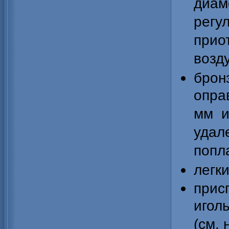
диам
рег
прио
возд
бро
опра
мм и
уда
попл
легк
прис
игол
(см. 