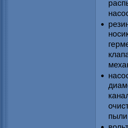
расп
насо
рез
нос
гер
кла
меха
насо
диам
кан
очис
пыли
воль