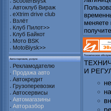
ScooterBiysk
Пользова
Автоклуб Вираж
eXtrim drive club
временны
Взлёт
меняете 
Клуб Пилот>>
получит
Клуб Байкот
Мото BSK
MotoBiysk>>
Техническое обслуж
Авто-торговля, услуги
ТЕХНИ
Рекламодателю
И РЕГУ
Продажа авто
Автокредит
н
Грузоперевозки
н
Автосервисы
Автомагазины
в
Авторазбор
р