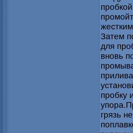
пробкой
промойт
жестки
Затем п
для про
вновь п
промыва
прилива
установ
пробку 
упора.
П
грязь не
поплавк