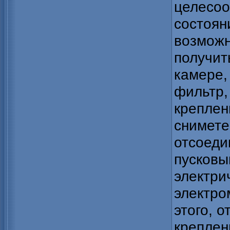
целесоо
состоян
возможн
получит
камере,
фильтр,
креплен
снимете
отсоеди
пусковы
электри
электро
этого, о
креплен