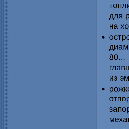
топл
для 
на х
ост
диам
80..
глав
из э
рожк
отв
запо
меха