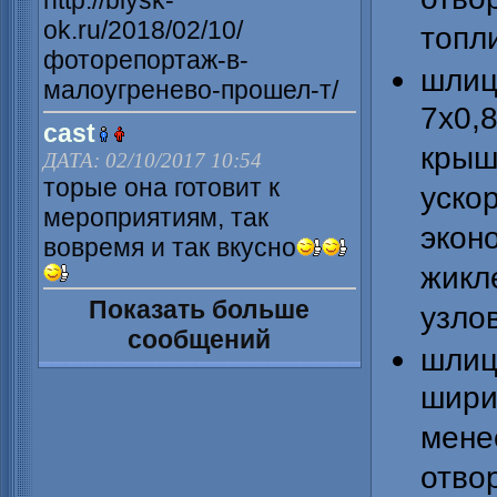
http://biysk-
ok.ru/2018/02/10/
топл
фоторепортаж-в-
шлиц
малоугренево-прошел-т/
7х0
cast
кры
ДАТА: 02/10/2017 10:54
торые она готовит к
уск
мероприятиям, так
эко
вовремя и так вкусно
жикл
Показать больше
узлов
сообщений
шлиц
шири
ме
отв