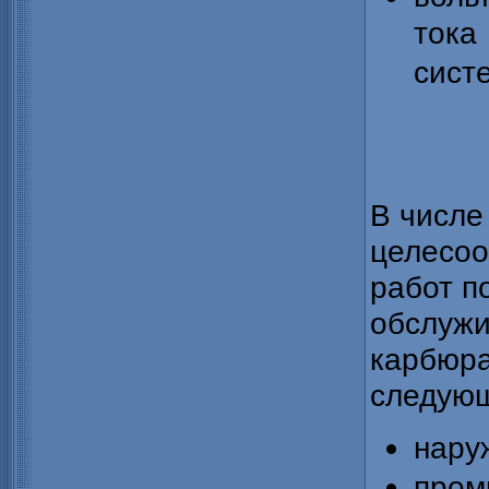
ток
сист
В числе
целесоо
работ п
обслужи
карбюра
следую
нару
пром