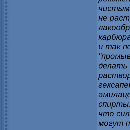
чистым 
не раст
лакообр
карбюр
и так п
"промыв
делать 
раствор
гексапе
амилац
спирты.
что си
могут 