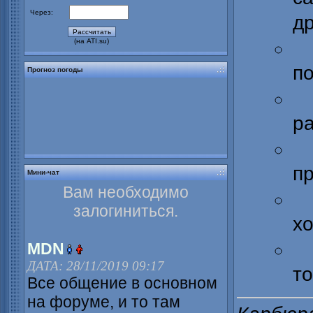
Через:
д
(на ATI.su)
п
Прогноз погоды
р
пр
Мини-чат
Вам необходимо
залогиниться.
хо
MDN
ДАТА: 28/11/2019 09:17
т
Все общение в основном
на форуме, и то там