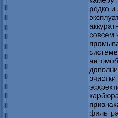
камеру 
редко и
эксплуа
аккурат
совсем 
промыва
системе
автомоб
дополни
очистки
эффект
карбюра
признак
фильтра