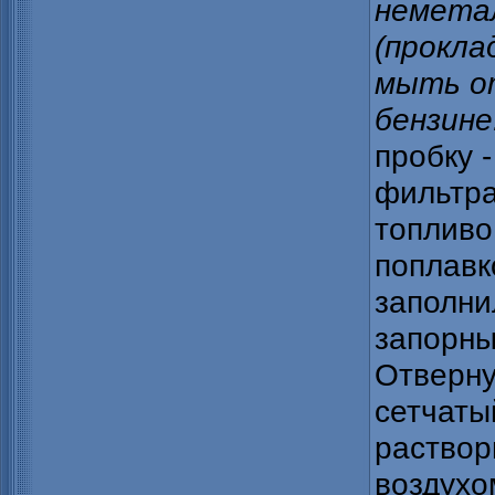
немета
(прокла
мыть от
бензине
пробку 
фильтра
топливо
поплавк
заполни
запорны
Отверну
сетчаты
раствор
воздухо