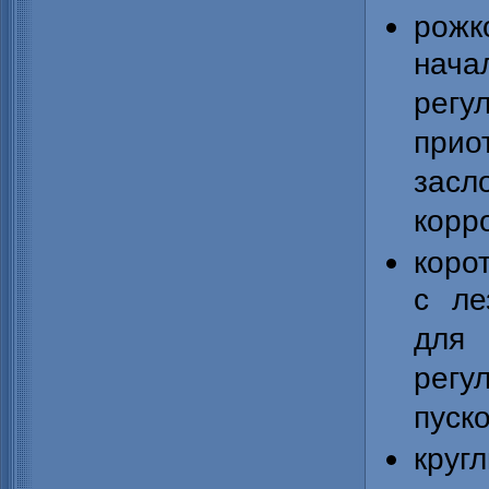
рожк
нача
рег
при
засл
корр
коро
с ле
для
рег
пуск
круг