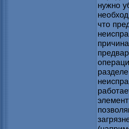
нужно у
необход
что пре
неиспра
причина
предвар
операци
разделе
неиспра
работае
элемент
позвол
загрязн
(наприм