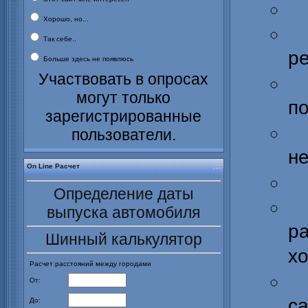
Хорошо, но...
Так себе..
р
Больше здесь не появлюсь
Участвовать в опросах
могут только
п
зарегистрированные
пользователи.
н
On Line Расчет
Определение даты
выпуска автомобиля
р
Шинный калькулятор
х
Расчет расстояний между городами
От:
с
До: