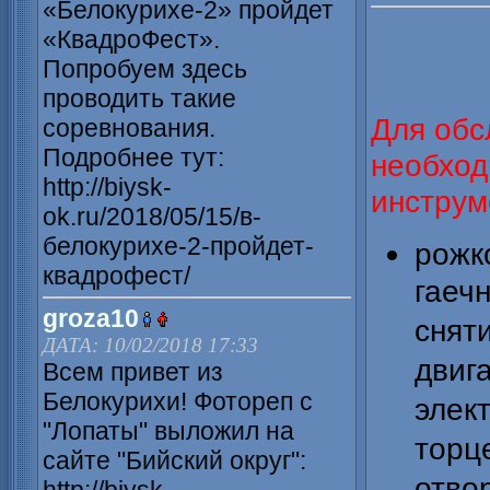
«Белокурихе-2» пройдет
«КвадроФест».
Попробуем здесь
проводить такие
Для обс
соревнования.
Подробнее тут:
необхо
http://biysk-
инструм
ok.ru/2018/05/15/в-
белокурихе-2-пройдет-
рож
квадрофест/
гаеч
groza10
сня
ДАТА: 10/02/2018 17:33
двиг
Всем привет из
Белокурихи! Фотореп с
элек
"Лопаты" выложил на
тор
сайте "Бийский округ":
отв