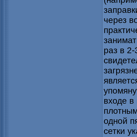
заправк
через во
практич
занимат
раз в 2
свидете
загрязн
являетс
упомяну
входе в
плотным
одной п
сетки у