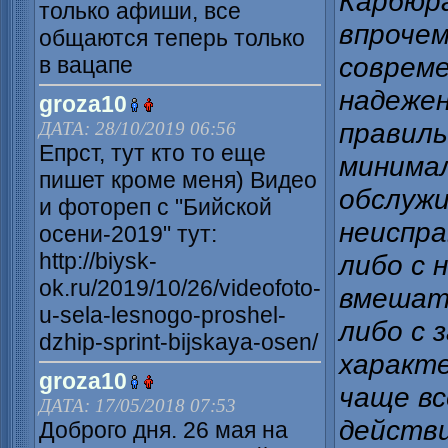
Карбюра
только афиши, все
впрочем
общаются теперь только
соврем
в вацапе
надежен
groza10
правиль
ДАТА: 28/10/2019 06:56
Епрст, тут кто то еще
минимал
пишет кроме меня) Видео
обслужи
и фотореп с "Бийской
неиспра
осени-2019" тут:
http://biysk-
либо с 
ok.ru/2019/10/26/videofoto-
вмешате
u-sela-lesnogo-proshel-
либо с 
dzhip-sprint-bijskaya-osen/
характе
groza10
чаще вс
ДАТА: 17/05/2018 07:53
действи
Доброго дня. 26 мая на