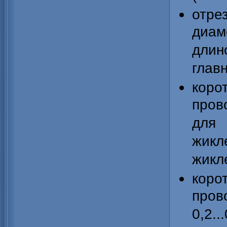
отр
диа
длин
глав
кор
пров
для
жик
жикл
коро
про
0,2.