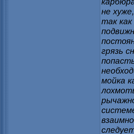
карбюр
не хуже
так как
подвижн
постоя
грязь с
попаст
необход
мойка 
лохмоть
рычажно
систем
взаимно
следует