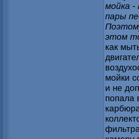
мойка
-
пары пе
Поэтому
этом то
как мыт
двигате
воздухо
мойки с
и не до
попала 
карбюра
коллект
фильтра