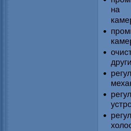
на 
каме
про
камер
очис
друг
рег
меха
рег
устр
рег
холос