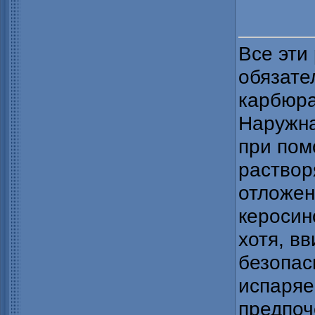
Все эти
обязате
карбюра
Наружна
при пом
раство
отложен
керосин
хотя, в
безопас
испаряе
предпоч