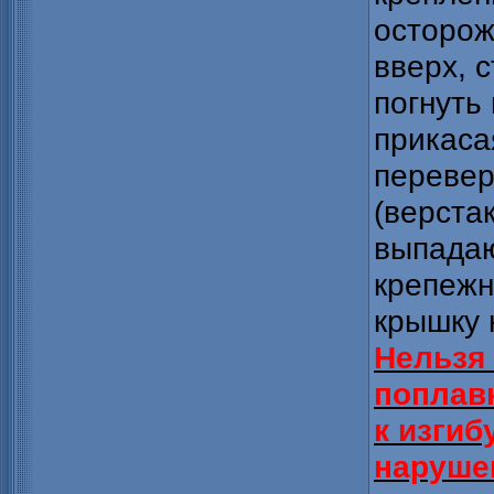
осторож
вверх, 
погнуть
прикаса
перевер
(верстак
выпадаю
крепежн
крышку 
Нельзя
поплавк
к изгиб
наруше