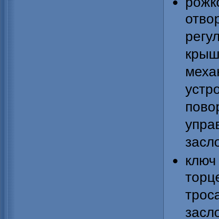
рожк
отво
рег
кры
мех
устр
пов
упр
засл
клю
торц
трос
засл