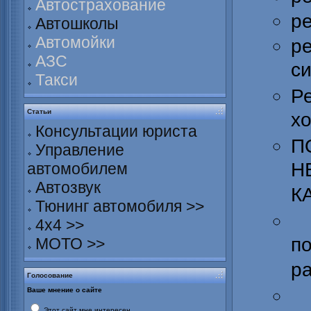
Автострахование
р
Автошколы
Автомойки
р
АЗС
с
Такси
Р
Статьи
хо
Консультации юриста
П
Управление
Н
автомобилем
Автозвук
К
Тюнинг автомобиля >>
4х4 >>
п
МОТО >>
ра
Голосование
Ваше мнение о сайте
Этот сайт мне интересен