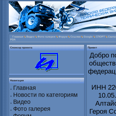
Главная
Видео
Фото галерея
Форум
Ссылки
Google
СПОРТ
Скача
PDA
Спонсор проекта
Привет
Добро п
обществ
федераци
Навигация
ИНН 220
Главная
Новости по категориям
10.05
Видео
Алтайс
Фото галерея
Героя С
Форум