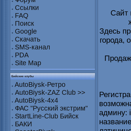
Ссылки
Сайт
FAQ
Поиск
Здесь пр
Google
Скачать
города, 
SMS-канал
PDA
Продаж
Site Map
Бийские клубы
AutoBiysk-Ретро
AutoBiysk-ZAZ Club >>
Регистра
AutoBiysk-4x4
возможна
ФАС "Русский экстрим"
админу: 
StartLine-Club Бийск
название
БАКИ
латинице