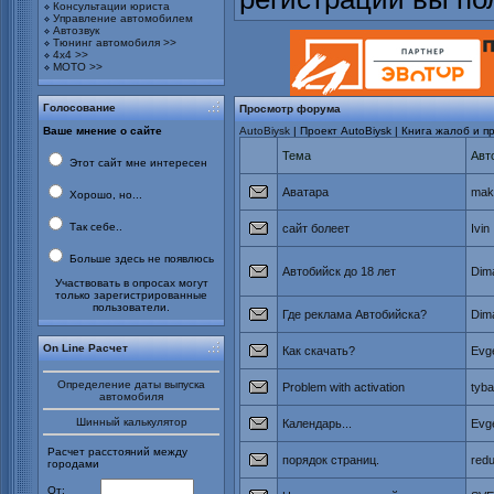
Консультации юриста
Управление автомобилем
Автозвук
Тюнинг автомобиля >>
4х4 >>
МОТО >>
Голосование
Просмотр форума
Ваше мнение о сайте
AutoBiysk
| Проект AutoBiysk | Книга жалоб и 
Тема
Авт
Этот сайт мне интересен
Аватара
mak
Хорошо, но...
Так себе..
сайт болеет
Ivin
Больше здесь не появлюсь
Автобийск до 18 лет
Dim
Участвовать в опросах могут
только зарегистрированные
пользователи.
Где реклама Автобийска?
Dim
On Line Расчет
Как скачать?
Evge
Определение даты выпуска
Problem with activation
tyba
автомобиля
Шинный калькулятор
Календарь...
Evge
Расчет расстояний между
порядок страниц.
redu
городами
От: