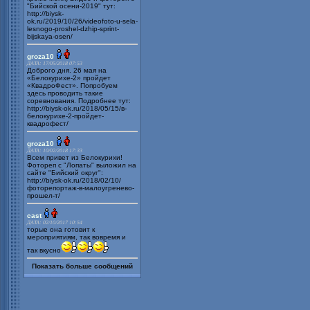
"Бийской осени-2019" тут:
http://biysk-
ok.ru/2019/10/26/videofoto-u-sela-
lesnogo-proshel-dzhip-sprint-
bijskaya-osen/
groza10
ДАТА: 17/05/2018 07:53
Доброго дня. 26 мая на
«Белокурихе-2» пройдет
«КвадроФест». Попробуем
здесь проводить такие
соревнования. Подробнее тут:
http://biysk-ok.ru/2018/05/15/в-
белокурихе-2-пройдет-
квадрофест/
groza10
ДАТА: 10/02/2018 17:33
Всем привет из Белокурихи!
Фотореп с "Лопаты" выложил на
сайте "Бийский округ":
http://biysk-ok.ru/2018/02/10/
фоторепортаж-в-малоугренево-
прошел-т/
cast
ДАТА: 02/10/2017 10:54
торые она готовит к
мероприятиям, так вовремя и
так вкусно
Показать больше сообщений