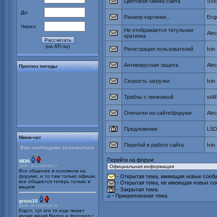
Цветовая гамма сайта
SVE
До:
Рахмер картинки...
Evge
Через:
Не отображается титульная
Ale
кратинка
(на ATI.su)
Регистрация пользователей
Ivin
Антивирусная защита
Ale
Прогноз погоды
Скорость загрузки
Ivin
Траблы с линковкой
stA
Опечатки на сайте/форуме
Ale
Предложение
LSD
Мини-чат
Перебой в работе сайта
Ivin
Вам необходимо залогиниться.
Перейти на форум:
MDN
ДАТА: 28/11/2019 09:17
Все общение в основном на
форуме, и то там только афиши,
- Открытая тема, имеющая новые сообщ
все общаются теперь только в
- Открытая тема, не имеющая новых со
вацапе
- Закрытая тема.
- Прикрепленная тема.
groza10
ДАТА: 28/10/2019 06:56
Епрст, тут кто то еще пишет
кроме меня) Видео и фотореп с