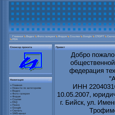
Главная
Видео
Фото галерея
Форум
Ссылки
Google
СПОРТ
Скача
PDA
Спонсор проекта
Привет
Добро пожалов
общественной
федерация тех
"
Навигация
ИНН 22040316
Главная
Новости по категориям
Видео
10.05.2007, юриди
Фото галерея
Форум
Ссылки
г. Бийск, ул. Име
FAQ
Поиск
Google
Трофимов
Скачать
SMS-канал