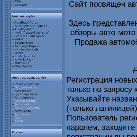
Сайт посвящен ав
PDA
Site Map
Бийские клубы
Здесь представлен
AutoBiysk-Ретро
AutoBiysk-ZAZ Club >>
AutoBiysk-4x4
обзоры авто-мото
ФАС "Русский экстрим"
StartLine-Club Бийск
Продажа автомоб
БАКИ
ScooterBiysk
Автоклуб Вираж
eXtrim drive club
Взлёт
Клуб Пилот>>
Клуб Байкот
Мото BSK
MotoBiysk>>
Р
Регистрация новых
Авто-торговля, услуги
Рекламодателю
только по запросу 
Продажа авто
Автокредит
Грузоперевозки
Указывайте назван
Автосервисы
Автомагазины
Авторазбор
(только латиницей)
Автострахование
Автошколы
Автомойки
Пользователь реги
АЗС
Такси
паролем, заходите 
Статьи
регистрации вы по