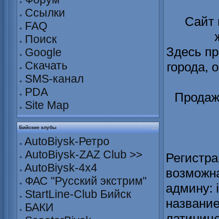
Ссылки
Сайт
FAQ
Поиск
Здесь пр
Google
Скачать
города, 
SMS-канал
PDA
Продаж
Site Map
Бийские клубы
AutoBiysk-Ретро
AutoBiysk-ZAZ Club >>
Регистра
AutoBiysk-4x4
возможна
ФАС "Русский экстрим"
админу: 
StartLine-Club Бийск
название
БАКИ
латинице