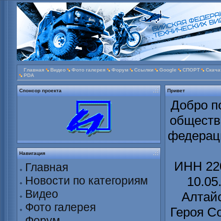
Главная
Видео
Фото галерея
Форум
Ссылки
Google
СПОРТ
Скача
PDA
Спонсор проекта
Привет
Добро п
обществ
федераци
Навигация
ИНН 220
Главная
Новости по категориям
10.05
Видео
Алтайс
Фото галерея
Героя С
Форум