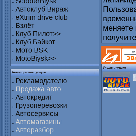
ScooterBiysk
Пользова
Автоклуб Вираж
eXtrim drive club
временны
Взлёт
меняете 
Клуб Пилот>>
получит
Клуб Байкот
Мото BSK
MotoBiysk>>
Уходят лучшие
Авто-торговля, услуги
Рекламодателю
Продажа авто
Автокредит
Грузоперевозки
Автосервисы
Автомагазины
Авторазбор