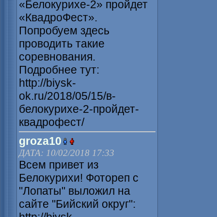
«Белокурихе-2» пройдет
«КвадроФест».
Попробуем здесь
проводить такие
соревнования.
Подробнее тут:
http://biysk-
ok.ru/2018/05/15/в-
белокурихе-2-пройдет-
квадрофест/
groza10
ДАТА: 10/02/2018 17:33
Всем привет из
Белокурихи! Фотореп с
"Лопаты" выложил на
сайте "Бийский округ":