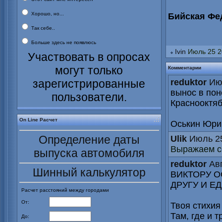
Хорошо, но...
Бийская Фе
Так себе..
Больше здесь не появлюсь
Ivin
Июль 25 2
Участвовать в опросах
могут только
Комментарии
зарегистрированные
reduktor
Ию
вынос в пон
пользователи.
Краснооктяб
On Line Расчет
Оськин Юри
Определение даты
Ulik
Июль 25
Выражаем с
выпуска автомобиля
reduktor
Авг
Шинный калькулятор
ВИКТОРУ О
ДРУГУ И Е
Расчет расстояний между городами
От:
Твоя стихия
Там, где и т
До: