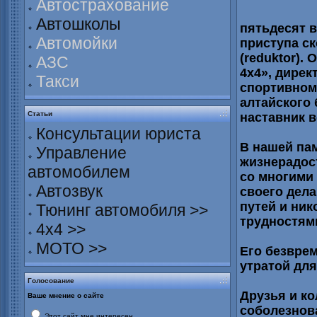
Автострахование
Автошколы
пятьдесят в
Автомойки
приступа с
(reduktor).
АЗС
4х4», дирек
Такси
спортивном
алтайского 
Статьи
наставник в
Консультации юриста
В нашей пам
Управление
жизнерадос
автомобилем
со многими
Автозвук
своего дела
путей и ник
Тюнинг автомобиля >>
трудностям
4х4 >>
МОТО >>
Его безвре
утратой для
Голосование
Друзья и к
Ваше мнение о сайте
соболезнов
Этот сайт мне интересен