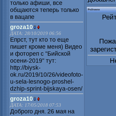
только афиши, все
общаются теперь только
Рейтинги
Рейт
в вацапе
groza10
ДАТА: 28/10/2019 06:56
Епрст, тут кто то еще
Пожа
пишет кроме меня) Видео
зарегис
и фотореп с "Бийской
Н
осени-2019" тут:
http://biysk-
ok.ru/2019/10/26/videofoto-
u-sela-lesnogo-proshel-
dzhip-sprint-bijskaya-osen/
groza10
ДАТА: 17/05/2018 07:53
Доброго дня. 26 мая на