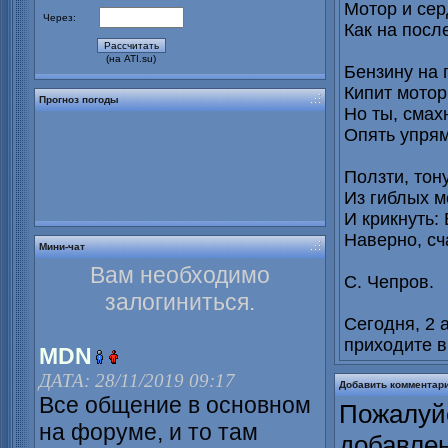
Мотор и сер
Через:
Как на посл
(на ATI.su)
Бензину на 
Кипит мотор
Прогноз погоды
Но ты, смах
Опять упрям
Ползти, тон
Из гиблых м
И крикнуть:
Наверно, сч
Мини-чат
Вам необходимо
С. Чепров.
залогиниться.
Сегодня, 2 а
приходите в
MDN
ДАТА: 28/11/2019 09:17
Добавить комментар
Все общение в основном
Пожалуйс
на форуме, и то там
добавле