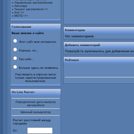
Управление автомобилем
Автозвук
Тюнинг автомобиля >>
4х4 >>
МОТО >>
Голосование
Комментарии
Ваше мнение о сайте
Нет комментариев.
Этот сайт мне интересен
Добавить комментарий
Хорошо, но...
Пожалуйста залогиньтесь для добавления к
Так себе..
Рейтинги
Больше здесь не появлюсь
Участвовать в опросах могут
только зарегистрированные
пользователи.
On Line Расчет
Определение даты выпуска
автомобиля
Шинный калькулятор
Расчет расстояний между
городами
От: