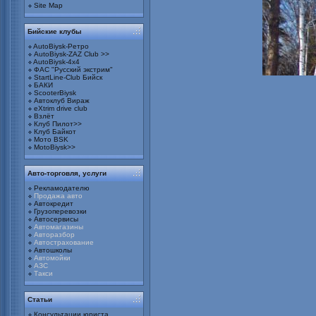
Site Map
Бийские клубы
AutoBiysk-Ретро
AutoBiysk-ZAZ Club >>
AutoBiysk-4x4
ФАС "Русский экстрим"
StartLine-Club Бийск
БАКИ
ScooterBiysk
Автоклуб Вираж
eXtrim drive club
Взлёт
Клуб Пилот>>
Клуб Байкот
Мото BSK
MotoBiysk>>
Авто-торговля, услуги
Рекламодателю
Продажа авто
Автокредит
Грузоперевозки
Автосервисы
Автомагазины
Авторазбор
Автострахование
Автошколы
Автомойки
АЗС
Такси
Статьи
Консультации юриста