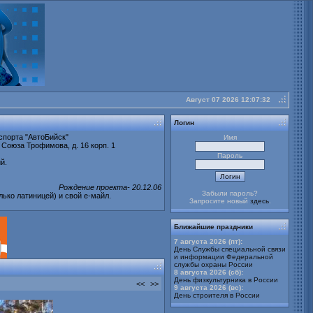
Август 07 2026 12:07:32
buy
cheap
Логин
Stratter
спорта "АвтоБийск"
Имя
 Союза Трофимова, д. 16 корп. 1
Пароль
й.
Рождение проекта- 20.12.06
Забыли пароль?
лько латиницей) и свой е-майл.
Запросите новый
здесь
.
Ближайшие праздники
7 августа 2026 (пт):
День Службы специальной связи
и информации Федеральной
службы охраны России
8 августа 2026 (сб):
День физкультурника в России
<<
>>
9 августа 2026 (вс):
День строителя в России