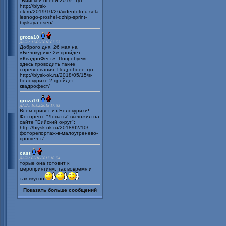
"Бийской осени-2019" тут:
http://biysk-
ok.ru/2019/10/26/videofoto-u-sela-
lesnogo-proshel-dzhip-sprint-
bijskaya-osen/
groza10
ДАТА: 17/05/2018 07:53
Доброго дня. 26 мая на
«Белокурихе-2» пройдет
«КвадроФест». Попробуем
здесь проводить такие
соревнования. Подробнее тут:
http://biysk-ok.ru/2018/05/15/в-
белокурихе-2-пройдет-
квадрофест/
groza10
ДАТА: 10/02/2018 17:33
Всем привет из Белокурихи!
Фотореп с "Лопаты" выложил на
сайте "Бийский округ":
http://biysk-ok.ru/2018/02/10/
фоторепортаж-в-малоугренево-
прошел-т/
cast
ДАТА: 02/10/2017 10:54
торые она готовит к
мероприятиям, так вовремя и
так вкусно
Показать больше сообщений