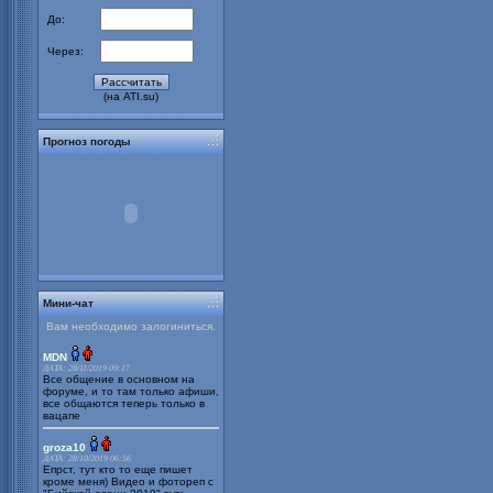
До:
Через:
(на ATI.su)
Прогноз погоды
Мини-чат
Вам необходимо залогиниться.
MDN
ДАТА: 28/11/2019 09:17
Все общение в основном на
форуме, и то там только афиши,
все общаются теперь только в
вацапе
groza10
ДАТА: 28/10/2019 06:56
Епрст, тут кто то еще пишет
кроме меня) Видео и фотореп с