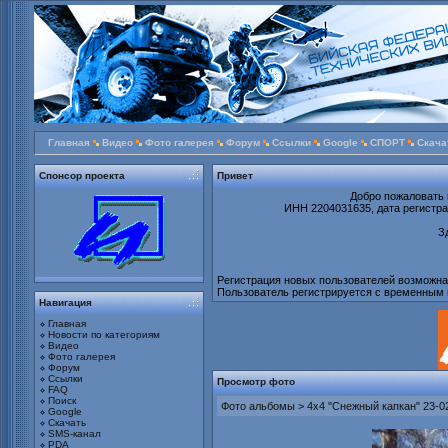
Главная
Видео
Фото галерея
Форум
Ссылки
Google
СПОРТ
Скача
Спонсор проекта
Привет
Добро пожаловать 
ИНН 2204031635, дата регистрац
З
Регистрация новых пользователей возможна т
Пользователь регистрируется с временным 
Навигация
Главная
Новости по категориям
Видео
Фото галерея
Форум
Ссылки
Просмотр фото
FAQ
Поиск
Фото альбомы
>
4х4 "Снежный капкан" 23-0
Google
Скачать
SMS-канал
PDA