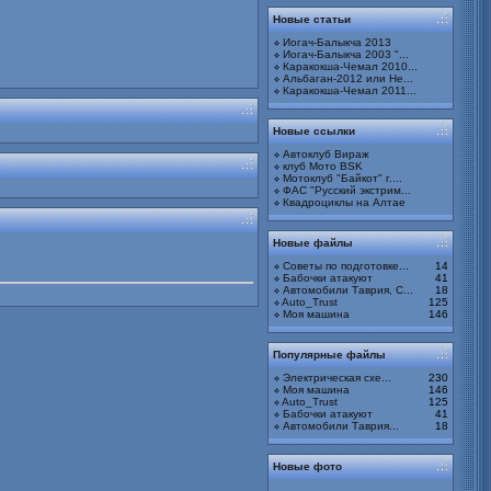
Новые статьи
Иогач-Балыкча 2013
Иогач-Балыкча 2003 "...
Каракокша-Чемал 2010...
Альбаган-2012 или Не...
Каракокша-Чемал 2011...
Новые ссылки
Автоклуб Вираж
клуб Мото BSK
Мотоклуб "Байкот" г....
ФАС "Русский экстрим...
Квадроциклы на Алтае
Новые файлы
Советы по подготовке...
14
Бабочки атакуют
41
Автомобили Таврия, С...
18
Auto_Trust
125
Моя машина
146
Популярные файлы
Электрическая схе...
230
Моя машина
146
Auto_Trust
125
Бабочки атакуют
41
Автомобили Таврия...
18
Новые фото