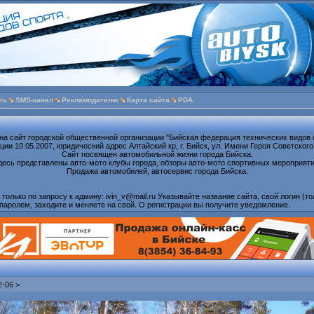
ть
SMS-канал
Рекламодателю
Карта сайта
PDA
на сайт городской общественной организации "Бийская федерация технических видов 
ии 10.05.2007, юридический адрес Алтайский кр, г. Бийск, ул. Имени Героя Советского
Сайт посвящен автомобильной жизни города Бийска.
десь представлены авто-мото клубы города, обзоры авто-мото спортивных мероприяти
Продажа автомобилей, автосервис города Бийска.
олько по запросу к админу: ivin_v@mail.ru Указывайте название сайта, свой логин (то
паролем, заходите и меняете на свой. О регистрации вы получите уведомление.
2-06
>