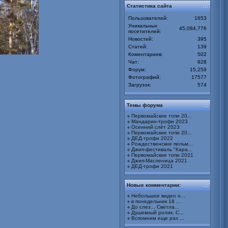
Статистика сайта
Пользователей:
1653
Уникальных
45,084,776
посетителей:
Новостей:
395
Статей:
139
Коментариев:
502
Чат:
928
Форум:
15,259
Фотографий:
17577
Загрузок:
574
Темы форума
Первомайские топи 20...
Мандарин-трофи 2023
Осенний слёт 2023
Первомайские топи 20...
ДЕД-трофи 2022
Рождественские пельм...
Джип-фестиваль "Кара...
Первомайские топи 2021
Джип-Масленица 2021
ДЕД-трофи 2021
Новые комментарии:
Небольшое видео о...
в понедельник 18 ...
До слез... Светла...
Душевный ролик. С...
Вспомним еще раз ...