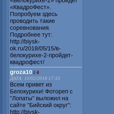
«Белокурихе-2» пройдет
«КвадроФест».
Попробуем здесь
проводить такие
соревнования.
Подробнее тут:
http://biysk-
ok.ru/2018/05/15/в-
белокурихе-2-пройдет-
квадрофест/
groza10
ДАТА: 10/02/2018 17:33
Всем привет из
Белокурихи! Фотореп с
"Лопаты" выложил на
сайте "Бийский округ":
http://biysk-