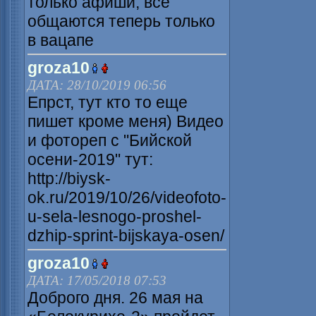
только афиши, все
общаются теперь только
в вацапе
groza10
ДАТА: 28/10/2019 06:56
Епрст, тут кто то еще
пишет кроме меня) Видео
и фотореп с "Бийской
осени-2019" тут:
http://biysk-
ok.ru/2019/10/26/videofoto-
u-sela-lesnogo-proshel-
dzhip-sprint-bijskaya-osen/
groza10
ДАТА: 17/05/2018 07:53
Доброго дня. 26 мая на