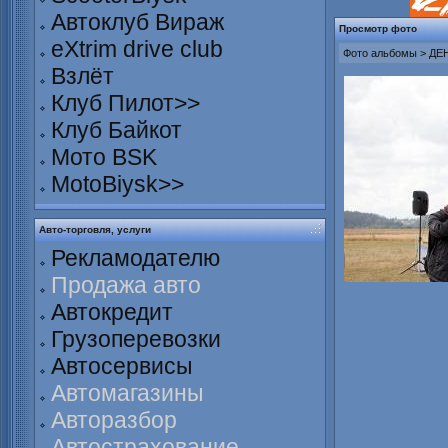
Автоклуб Вираж
Просмотр фото
eXtrim drive club
Фото альбомы
>
ДЕН
Взлёт
Клуб Пилот>>
Клуб Байкот
Мото BSK
MotoBiysk>>
Авто-торговля, услуги
Рекламодателю
Продажа авто
Автокредит
Грузоперевозки
Автосервисы
Автомагазины
Авторазбор
Автострахование