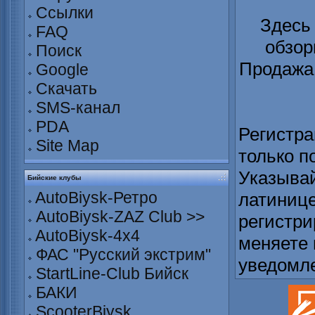
Ссылки
Здесь
FAQ
обзор
Поиск
Продажа 
Google
Скачать
SMS-канал
PDA
Регистра
Site Map
только п
Указывай
Бийские клубы
AutoBiysk-Ретро
латинице
AutoBiysk-ZAZ Club >>
регистри
AutoBiysk-4x4
меняете 
ФАС "Русский экстрим"
уведомл
StartLine-Club Бийск
БАКИ
ScooterBiysk