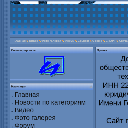
Главная
Видео
Фото галерея
Форум
Ссылки
Google
СПОРТ
Скача
Спонсор проекта
Привет
Д
обществ
те
ИНН 22
Навигация
юридич
Главная
Новости по категориям
Имени Г
Видео
Фото галерея
Сайт 
Форум