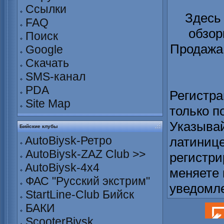
Ссылки
Здесь
FAQ
обзор
Поиск
Продажа 
Google
Скачать
SMS-канал
PDA
Регистра
Site Map
только п
Указывай
Бийские клубы
AutoBiysk-Ретро
латинице
AutoBiysk-ZAZ Club >>
регистри
AutoBiysk-4x4
меняете 
ФАС "Русский экстрим"
уведомл
StartLine-Club Бийск
БАКИ
ScooterBiysk