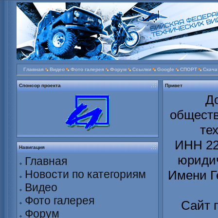
Главная
Видео
Фото галерея
Форум
Ссылки
Google
СПОРТ
Скача
Спонсор проекта
Привет
Д
обществ
те
ИНН 22
Навигация
юридич
Главная
Новости по категориям
Имени Г
Видео
Фото галерея
Сайт 
Форум