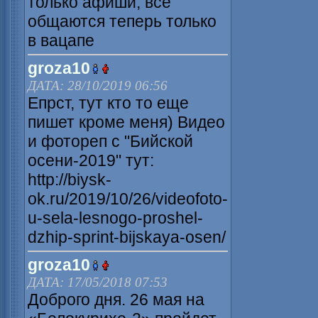
только афиши, все
общаются теперь только
в вацапе
groza10
ДАТА: 28/10/2019 06:56
Епрст, тут кто то еще
пишет кроме меня) Видео
и фотореп с "Бийской
осени-2019" тут:
http://biysk-
ok.ru/2019/10/26/videofoto-
u-sela-lesnogo-proshel-
dzhip-sprint-bijskaya-osen/
groza10
ДАТА: 17/05/2018 07:53
Доброго дня. 26 мая на