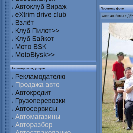
Автоклуб Вираж
Просмотр фото
eXtrim drive club
Фото альбомы
>
ДЕН
Взлёт
Клуб Пилот>>
Клуб Байкот
Мото BSK
MotoBiysk>>
Авто-торговля, услуги
Рекламодателю
Продажа авто
Автокредит
Грузоперевозки
Автосервисы
Автомагазины
Авторазбор
Автострахование