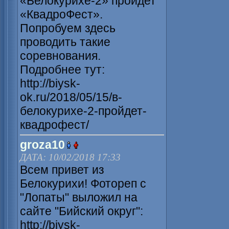
«Белокурихе-2» пройдет
«КвадроФест».
Попробуем здесь
проводить такие
соревнования.
Подробнее тут:
http://biysk-
ok.ru/2018/05/15/в-
белокурихе-2-пройдет-
квадрофест/
groza10
ДАТА: 10/02/2018 17:33
Всем привет из
Белокурихи! Фотореп с
"Лопаты" выложил на
сайте "Бийский округ":
http://biysk-