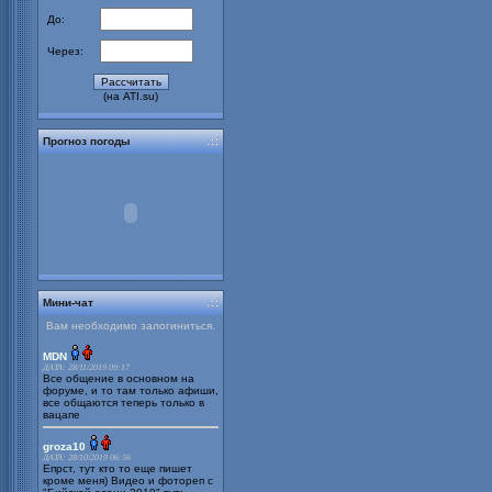
До:
Через:
(на ATI.su)
Прогноз погоды
Мини-чат
Вам необходимо залогиниться.
MDN
ДАТА: 28/11/2019 09:17
Все общение в основном на
форуме, и то там только афиши,
все общаются теперь только в
вацапе
groza10
ДАТА: 28/10/2019 06:56
Епрст, тут кто то еще пишет
кроме меня) Видео и фотореп с