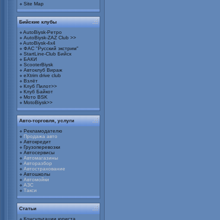
Site Map
Бийские клубы
AutoBiysk-Ретро
AutoBiysk-ZAZ Club >>
AutoBiysk-4x4
ФАС "Русский экстрим"
StartLine-Club Бийск
БАКИ
ScooterBiysk
Автоклуб Вираж
eXtrim drive club
Взлёт
Клуб Пилот>>
Клуб Байкот
Мото BSK
MotoBiysk>>
Авто-торговля, услуги
Рекламодателю
Продажа авто
Автокредит
Грузоперевозки
Автосервисы
Автомагазины
Авторазбор
Автострахование
Автошколы
Автомойки
АЗС
Такси
Статьи
Консультации юриста