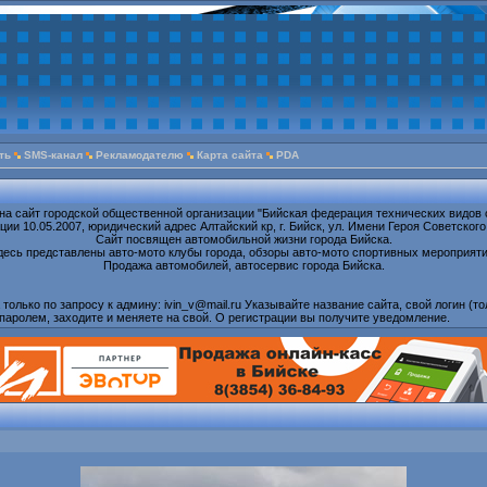
ть
SMS-канал
Рекламодателю
Карта сайта
PDA
на сайт городской общественной организации "Бийская федерация технических видов 
ии 10.05.2007, юридический адрес Алтайский кр, г. Бийск, ул. Имени Героя Советского
Сайт посвящен автомобильной жизни города Бийска.
десь представлены авто-мото клубы города, обзоры авто-мото спортивных мероприяти
Продажа автомобилей, автосервис города Бийска.
олько по запросу к админу: ivin_v@mail.ru Указывайте название сайта, свой логин (то
паролем, заходите и меняете на свой. О регистрации вы получите уведомление.