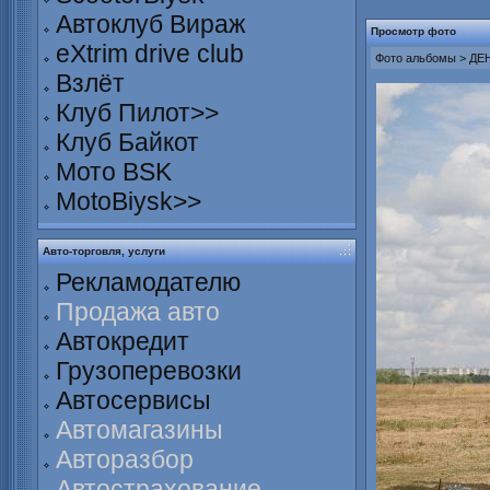
Автоклуб Вираж
Просмотр фото
eXtrim drive club
Фото альбомы
>
ДЕН
Взлёт
Клуб Пилот>>
Клуб Байкот
Мото BSK
MotoBiysk>>
Авто-торговля, услуги
Рекламодателю
Продажа авто
Автокредит
Грузоперевозки
Автосервисы
Автомагазины
Авторазбор
Автострахование