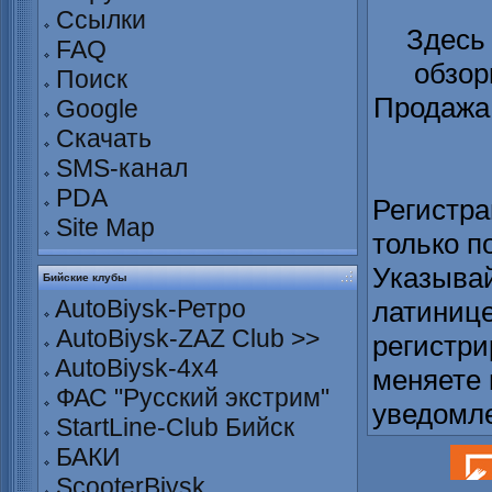
Ссылки
Здесь
FAQ
обзор
Поиск
Продажа 
Google
Скачать
SMS-канал
PDA
Регистра
Site Map
только п
Указывай
Бийские клубы
AutoBiysk-Ретро
латинице
AutoBiysk-ZAZ Club >>
регистри
AutoBiysk-4x4
меняете 
ФАС "Русский экстрим"
уведомл
StartLine-Club Бийск
БАКИ
ScooterBiysk