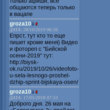
только афиши, все
общаются теперь только
в вацапе
groza10
ДАТА: 28/10/2019 06:56
Епрст, тут кто то еще
пишет кроме меня) Видео
и фотореп с "Бийской
осени-2019" тут:
http://biysk-
ok.ru/2019/10/26/videofoto-
u-sela-lesnogo-proshel-
dzhip-sprint-bijskaya-osen/
groza10
ДАТА: 17/05/2018 07:53
Доброго дня. 26 мая на