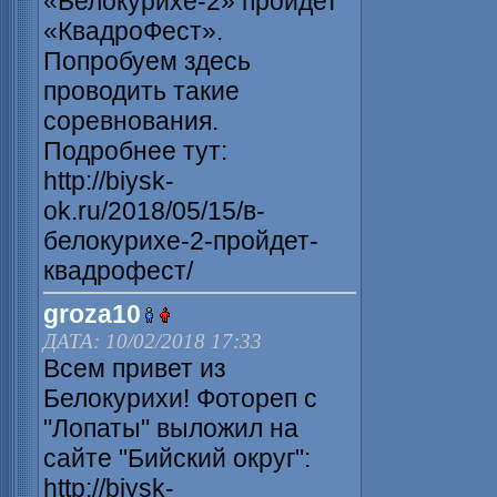
«Белокурихе-2» пройдет
«КвадроФест».
Попробуем здесь
проводить такие
соревнования.
Подробнее тут:
http://biysk-
ok.ru/2018/05/15/в-
белокурихе-2-пройдет-
квадрофест/
groza10
ДАТА: 10/02/2018 17:33
Всем привет из
Белокурихи! Фотореп с
"Лопаты" выложил на
сайте "Бийский округ":
http://biysk-