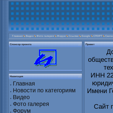
Главная
Видео
Фото галерея
Форум
Ссылки
Google
СПОРТ
Скача
Спонсор проекта
Привет
Д
обществ
те
ИНН 22
Навигация
юридич
Главная
Новости по категориям
Имени Г
Видео
Фото галерея
Сайт 
Форум