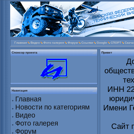
Главная
Видео
Фото галерея
Форум
Ссылки
Google
СПОРТ
Скача
Спонсор проекта
Привет
Д
обществ
те
ИНН 22
Навигация
юридич
Главная
Новости по категориям
Имени Г
Видео
Фото галерея
Сайт 
Форум