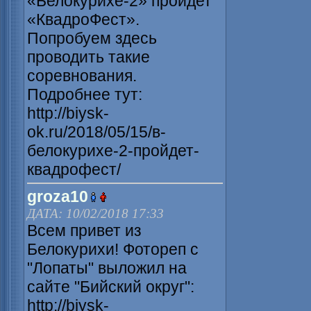
«Белокурихе-2» пройдет
«КвадроФест».
Попробуем здесь
проводить такие
соревнования.
Подробнее тут:
http://biysk-
ok.ru/2018/05/15/в-
белокурихе-2-пройдет-
квадрофест/
groza10
ДАТА: 10/02/2018 17:33
Всем привет из
Белокурихи! Фотореп с
"Лопаты" выложил на
сайте "Бийский округ":
http://biysk-