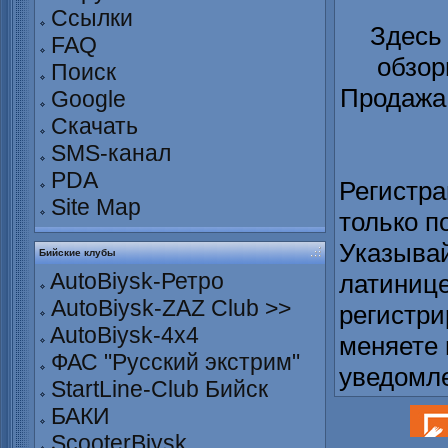
Ссылки
Здесь
FAQ
обзор
Поиск
Продажа 
Google
Скачать
SMS-канал
PDA
Регистра
Site Map
только п
Указывай
Бийские клубы
AutoBiysk-Ретро
латинице
AutoBiysk-ZAZ Club >>
регистри
AutoBiysk-4x4
меняете 
ФАС "Русский экстрим"
уведомл
StartLine-Club Бийск
БАКИ
ScooterBiysk