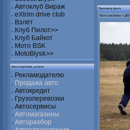
Автоклуб Вираж
Просмотр фото
eXtrim drive club
Фото альбомы
>
ДЕН
Взлёт
Клуб Пилот>>
Клуб Байкот
Мото BSK
MotoBiysk>>
Авто-торговля, услуги
Рекламодателю
Продажа авто
Автокредит
Грузоперевозки
Автосервисы
Автомагазины
Авторазбор
Автострахование