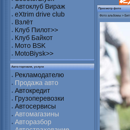
Автоклуб Вираж
Просмотр фото
eXtrim drive club
Фото альбомы
>
Бит
Взлёт
Клуб Пилот>>
Клуб Байкот
Мото BSK
MotoBiysk>>
Авто-торговля, услуги
Рекламодателю
Продажа авто
Автокредит
Грузоперевозки
Автосервисы
Автомагазины
Авторазбор
Автострахование