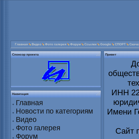
Главная
Видео
Фото галерея
Форум
Ссылки
Google
СПОРТ
Скача
Спонсор проекта
Привет
Д
обществ
те
ИНН 22
Навигация
юридич
Главная
Новости по категориям
Имени Г
Видео
Фото галерея
Сайт 
Форум