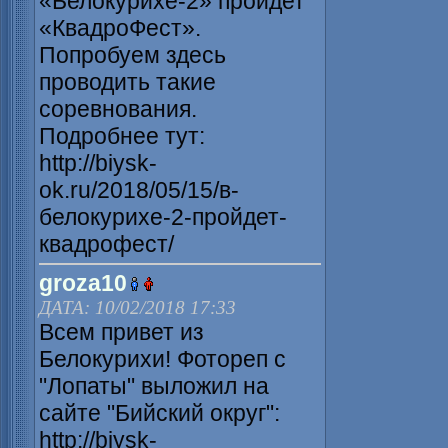
«Белокурихе-2» пройдет
«КвадроФест».
Попробуем здесь
проводить такие
соревнования.
Подробнее тут:
http://biysk-
ok.ru/2018/05/15/в-
белокурихе-2-пройдет-
квадрофест/
groza10
ДАТА: 10/02/2018 17:33
Всем привет из
Белокурихи! Фотореп с
"Лопаты" выложил на
сайте "Бийский округ":
http://biysk-