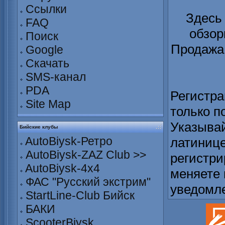
Ссылки
Здесь
FAQ
обзор
Поиск
Продажа 
Google
Скачать
SMS-канал
PDA
Регистра
Site Map
только п
Указывай
Бийские клубы
AutoBiysk-Ретро
латинице
AutoBiysk-ZAZ Club >>
регистри
AutoBiysk-4x4
меняете 
ФАС "Русский экстрим"
уведомл
StartLine-Club Бийск
БАКИ
ScooterBiysk