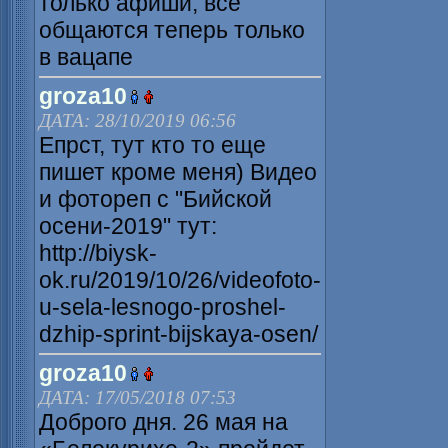
только афиши, все
общаются теперь только
в вацапе
groza10
ДАТА: 28/10/2019 06:56
Епрст, тут кто то еще
пишет кроме меня) Видео
и фотореп с "Бийской
осени-2019" тут:
http://biysk-
ok.ru/2019/10/26/videofoto-
u-sela-lesnogo-proshel-
dzhip-sprint-bijskaya-osen/
groza10
ДАТА: 17/05/2018 07:53
Доброго дня. 26 мая на