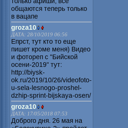
только афиши, все
общаются теперь только
в вацапе
groza10
ДАТА: 28/10/2019 06:56
Епрст, тут кто то еще
пишет кроме меня) Видео
и фотореп с "Бийской
осени-2019" тут:
http://biysk-
ok.ru/2019/10/26/videofoto-
u-sela-lesnogo-proshel-
dzhip-sprint-bijskaya-osen/
groza10
ДАТА: 17/05/2018 07:53
Доброго дня. 26 мая на