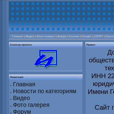
Главная
Видео
Фото галерея
Форум
Ссылки
Google
СПОРТ
Скача
Спонсор проекта
Привет
Д
обществ
те
ИНН 22
Навигация
юридич
Главная
Новости по категориям
Имени Г
Видео
Фото галерея
Сайт 
Форум