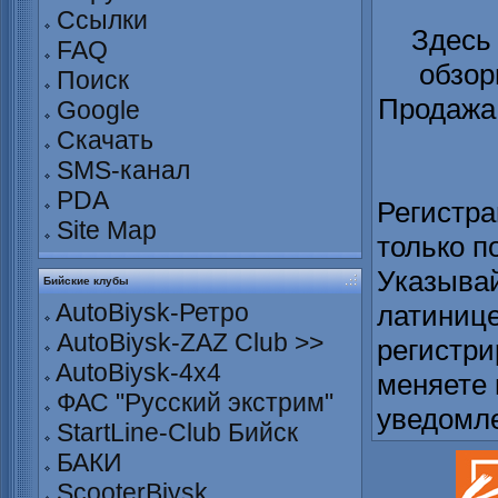
Ссылки
Здесь
FAQ
обзор
Поиск
Продажа 
Google
Скачать
SMS-канал
PDA
Регистра
Site Map
только п
Указывай
Бийские клубы
AutoBiysk-Ретро
латинице
AutoBiysk-ZAZ Club >>
регистри
AutoBiysk-4x4
меняете 
ФАС "Русский экстрим"
уведомл
StartLine-Club Бийск
БАКИ
ScooterBiysk