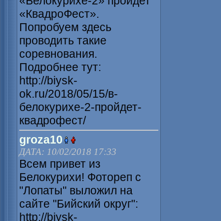
«Белокурихе-2» пройдет
«КвадроФест».
Попробуем здесь
проводить такие
соревнования.
Подробнее тут:
http://biysk-
ok.ru/2018/05/15/в-
белокурихе-2-пройдет-
квадрофест/
groza10
ДАТА: 10/02/2018 17:33
Всем привет из
Белокурихи! Фотореп с
"Лопаты" выложил на
сайте "Бийский округ":
http://biysk-