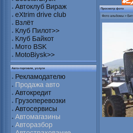
Автоклуб Вираж
Просмотр фото
eXtrim drive club
Фото альбомы
>
Бит
Взлёт
Клуб Пилот>>
Клуб Байкот
Мото BSK
MotoBiysk>>
Авто-торговля, услуги
Рекламодателю
Продажа авто
Автокредит
Грузоперевозки
Автосервисы
Автомагазины
Авторазбор
Автострахование