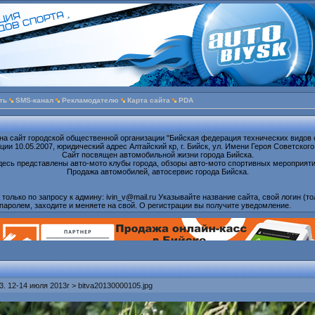
ть
SMS-канал
Рекламодателю
Карта сайта
PDA
на сайт городской общественной организации "Бийская федерация технических видов 
ии 10.05.2007, юридический адрес Алтайский кр, г. Бийск, ул. Имени Героя Советского
Сайт посвящен автомобильной жизни города Бийска.
десь представлены авто-мото клубы города, обзоры авто-мото спортивных мероприяти
Продажа автомобилей, автосервис города Бийска.
олько по запросу к админу: ivin_v@mail.ru Указывайте название сайта, свой логин (то
паролем, заходите и меняете на свой. О регистрации вы получите уведомление.
. 12-14 июля 2013г
>
bitva20130000105.jpg