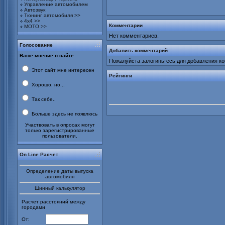
Управление автомобилем
Автозвук
Тюнинг автомобиля >>
4х4 >>
Комментарии
МОТО >>
Нет комментариев.
Голосование
Добавить комментарий
Ваше мнение о сайте
Пожалуйста залогиньтесь для добавления к
Этот сайт мне интересен
Рейтинги
Хорошо, но...
Так себе..
Больше здесь не появлюсь
Участвовать в опросах могут
только зарегистрированные
пользователи.
On Line Расчет
Определение даты выпуска
автомобиля
Шинный калькулятор
Расчет расстояний между
городами
От: