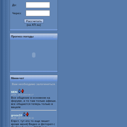
До:
Через:
(на ATI.su)
Прогноз погоды
Мини-чат
Вам необходимо залогиниться.
MDN
ДАТА: 28/11/2019 09:17
Все общение в основном на
форуме, и то там только афиши,
все общаются теперь только в
вацапе
groza10
ДАТА: 28/10/2019 06:56
Епрст, тут кто то еще пишет
кроме меня) Видео и фотореп с