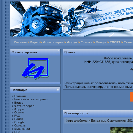
Главная
Видео
Фото галерея
Форум
Ссылки
Google
СПОРТ
Скача
Спонсор проекта
Привет
Добро пожаловать 
ИНН 2204031635, дата регистрац
З
Регистрация новых пользователей возможна т
Пользователь регистрируется с временным 
Навигация
Главная
Новости по категориям
Видео
Фото галерея
Форум
Ссылки
Просмотр фото
FAQ
Поиск
Фото альбомы
>
Битва под Смоленским 2013
Google
Скачать
SMS-канал
PDA