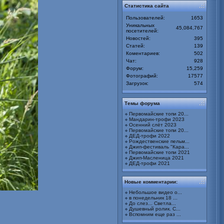
Статистика сайта
Пользователей:
1653
Уникальных
45,084,767
посетителей:
Новостей:
395
Статей:
139
Коментариев:
502
Чат:
928
Форум:
15,259
Фотографий:
17577
Загрузок:
574
Темы форума
Первомайские топи 20...
Мандарин-трофи 2023
Осенний слёт 2023
Первомайские топи 20...
ДЕД-трофи 2022
Рождественские пельм...
Джип-фестиваль "Кара...
Первомайские топи 2021
Джип-Масленица 2021
ДЕД-трофи 2021
Новые комментарии:
Небольшое видео о...
в понедельник 18 ...
До слез... Светла...
Душевный ролик. С...
Вспомним еще раз ...