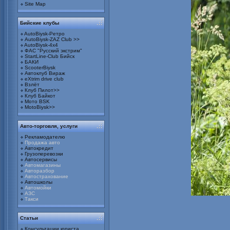
Site Map
Бийские клубы
AutoBiysk-Ретро
AutoBiysk-ZAZ Club >>
AutoBiysk-4x4
ФАС "Русский экстрим"
StartLine-Club Бийск
БАКИ
ScooterBiysk
Автоклуб Вираж
eXtrim drive club
Взлёт
Клуб Пилот>>
Клуб Байкот
Мото BSK
MotoBiysk>>
Авто-торговля, услуги
Рекламодателю
Продажа авто
Автокредит
Грузоперевозки
Автосервисы
Автомагазины
Авторазбор
Автострахование
Автошколы
Автомойки
АЗС
Такси
Статьи
Консультации юриста