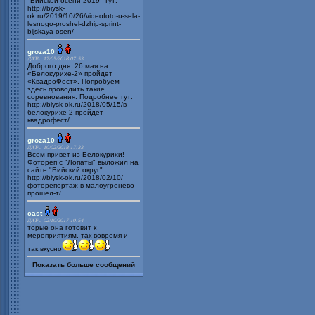
"Бийской осени-2019" тут:
http://biysk-
ok.ru/2019/10/26/videofoto-u-sela-
lesnogo-proshel-dzhip-sprint-
bijskaya-osen/
groza10
ДАТА: 17/05/2018 07:53
Доброго дня. 26 мая на
«Белокурихе-2» пройдет
«КвадроФест». Попробуем
здесь проводить такие
соревнования. Подробнее тут:
http://biysk-ok.ru/2018/05/15/в-
белокурихе-2-пройдет-
квадрофест/
groza10
ДАТА: 10/02/2018 17:33
Всем привет из Белокурихи!
Фотореп с "Лопаты" выложил на
сайте "Бийский округ":
http://biysk-ok.ru/2018/02/10/
фоторепортаж-в-малоугренево-
прошел-т/
cast
ДАТА: 02/10/2017 10:54
торые она готовит к
мероприятиям, так вовремя и
так вкусно
Показать больше сообщений