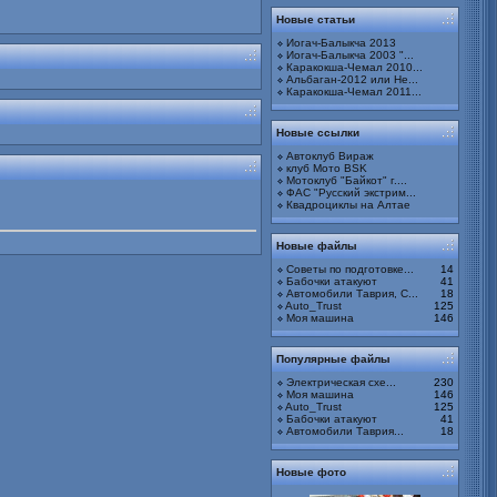
Новые статьи
Иогач-Балыкча 2013
Иогач-Балыкча 2003 "...
bitva20130000323.jpg
Каракокша-Чемал 2010...
Альбом:
Битва под Смоленским
Альбаган-2012 или Не...
2013. 12-14 июля 2013г
Каракокша-Чемал 2011...
Новые ссылки
Автоклуб Вираж
клуб Мото BSK
Мотоклуб "Байкот" г....
bitva20130000322.jpg
ФАС "Русский экстрим...
Альбом:
Битва под Смоленским
Квадроциклы на Алтае
2013. 12-14 июля 2013г
Новые файлы
Советы по подготовке...
14
Бабочки атакуют
41
Автомобили Таврия, С...
18
Auto_Trust
125
bitva20130000321.jpg
Моя машина
146
Альбом:
Битва под Смоленским
2013. 12-14 июля 2013г
Популярные файлы
Электрическая схе...
230
Моя машина
146
Auto_Trust
125
Бабочки атакуют
41
Автомобили Таврия...
18
bitva20130000320.jpg
Альбом:
Битва под Смоленским
2013. 12-14 июля 2013г
Новые фото