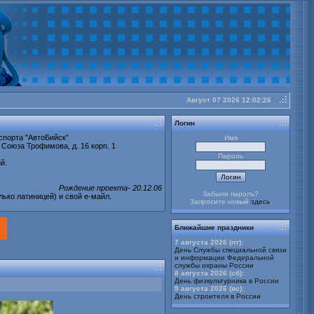
Август 07 2026 12:02:26
buy
cheap
Логин
Stratter
спорта "АвтоБийск"
Имя
 Союза Трофимова, д. 16 корп. 1
Пароль
й.
Рождение проекта- 20.12.06
Забыли пароль?
лько латиницей) и свой е-майл.
Запросите новый
здесь
.
Ближайшие праздники
7 августа 2026 (пт):
День Службы специальной связи
и информации Федеральной
службы охраны России
8 августа 2026 (сб):
День физкультурника в России
9 августа 2026 (вс):
День строителя в России