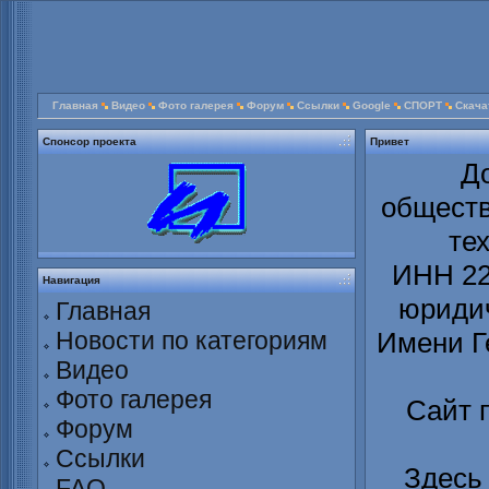
Главная
Видео
Фото галерея
Форум
Ссылки
Google
СПОРТ
Скача
Спонсор проекта
Привет
Д
обществ
те
ИНН 22
Навигация
юридич
Главная
Новости по категориям
Имени Г
Видео
Фото галерея
Сайт 
Форум
Ссылки
Здесь
FAQ