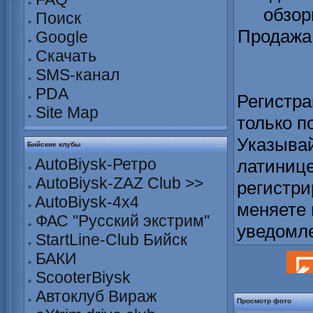
обзор
Поиск
Продажа 
Google
Скачать
SMS-канал
PDA
Регистра
Site Map
только п
Указывай
Бийские клубы
AutoBiysk-Ретро
латинице
AutoBiysk-ZAZ Club >>
регистри
AutoBiysk-4x4
меняете 
ФАС "Русский экстрим"
уведомл
StartLine-Club Бийск
БАКИ
ScooterBiysk
Автоклуб Вираж
Просмотр фото