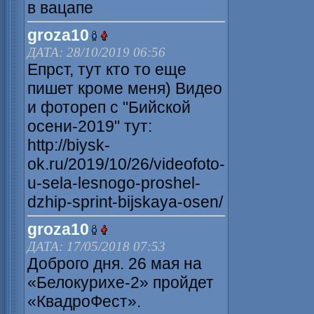
в вацапе
groza10
ДАТА: 28/10/2019 06:56
Епрст, тут кто то еще
пишет кроме меня) Видео
и фотореп с "Бийской
осени-2019" тут:
http://biysk-
ok.ru/2019/10/26/videofoto-
u-sela-lesnogo-proshel-
dzhip-sprint-bijskaya-osen/
groza10
ДАТА: 17/05/2018 07:53
Доброго дня. 26 мая на
«Белокурихе-2» пройдет
«КвадроФест».