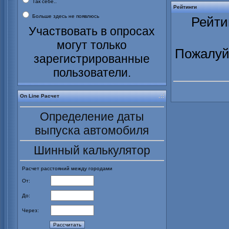
Так себе..
Рейтинги
Больше здесь не появлюсь
Рейти
Участвовать в опросах
могут только
Пожалуйс
зарегистрированные
пользователи.
On Line Расчет
Определение даты
выпуска автомобиля
Шинный калькулятор
Расчет расстояний между городами
От:
До:
Через: