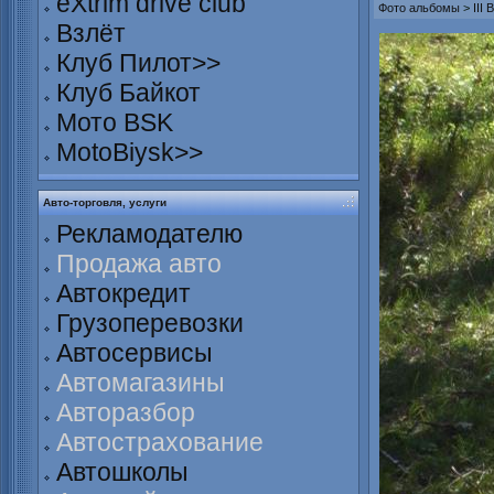
eXtrim drive club
Фото альбомы
>
III
Взлёт
Клуб Пилот>>
Клуб Байкот
Мото BSK
MotoBiysk>>
Авто-торговля, услуги
Рекламодателю
Продажа авто
Автокредит
Грузоперевозки
Автосервисы
Автомагазины
Авторазбор
Автострахование
Автошколы