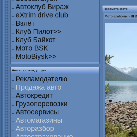
Автоклуб Вираж
Просмотр фото
eXtrim drive club
Фото альбомы
>
III
Взлёт
Клуб Пилот>>
Клуб Байкот
Мото BSK
MotoBiysk>>
Авто-торговля, услуги
Рекламодателю
Продажа авто
Автокредит
Грузоперевозки
Автосервисы
Автомагазины
Авторазбор
Автострахование