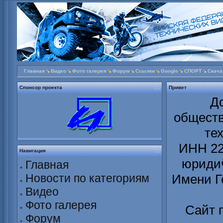
Главная
Видео
Фото галерея
Форум
Ссылки
Google
СПОРТ
Скача
Спонсор проекта
Привет
Д
обществ
те
ИНН 22
Навигация
юридич
Главная
Новости по категориям
Имени Г
Видео
Фото галерея
Сайт 
Форум