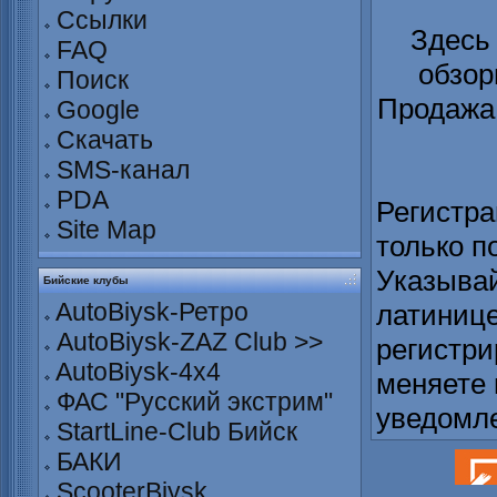
Ссылки
Здесь
FAQ
обзор
Поиск
Продажа 
Google
Скачать
SMS-канал
PDA
Регистра
Site Map
только п
Указывай
Бийские клубы
AutoBiysk-Ретро
латинице
AutoBiysk-ZAZ Club >>
регистри
AutoBiysk-4x4
меняете 
ФАС "Русский экстрим"
уведомл
StartLine-Club Бийск
БАКИ
ScooterBiysk