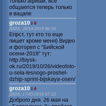
только афиши, все
общаются теперь только
в вацапе
groza10
ДАТА: 28/10/2019 06:56
Епрст, тут кто то еще
пишет кроме меня) Видео
и фотореп с "Бийской
осени-2019" тут:
http://biysk-
ok.ru/2019/10/26/videofoto-
u-sela-lesnogo-proshel-
dzhip-sprint-bijskaya-osen/
groza10
ДАТА: 17/05/2018 07:53
Доброго дня. 26 мая на