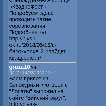
«Белокурихе-2» пройдет
«КвадроФест».
Попробуем здесь
проводить такие
соревнования.
Подробнее тут:
http://biysk-
ok.ru/2018/05/15/в-
белокурихе-2-пройдет-
квадрофест/
groza10
ДАТА: 10/02/2018 17:33
Всем привет из
Белокурихи! Фотореп с
"Лопаты" выложил на
сайте "Бийский округ":
http://biysk-