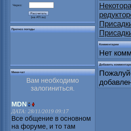
Некотора
Через:
редуктор
(на ATI.su)
Присадки
Прогноз погоды
Присадки
Комментарии
Нет комм
Добавить комментар
Пожалуйс
Мини-чат
Вам необходимо
добавле
залогиниться.
MDN
ДАТА: 28/11/2019 09:17
Все общение в основном
на форуме, и то там