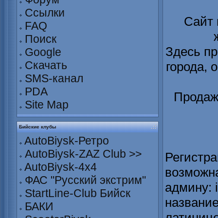
Ссылки
Сайт
FAQ
Поиск
Здесь пр
Google
Скачать
города, 
SMS-канал
PDA
Продаж
Site Map
Бийские клубы
AutoBiysk-Ретро
AutoBiysk-ZAZ Club >>
Регистра
AutoBiysk-4x4
возможна
ФАС "Русский экстрим"
админу: 
StartLine-Club Бийск
название
БАКИ
латинице