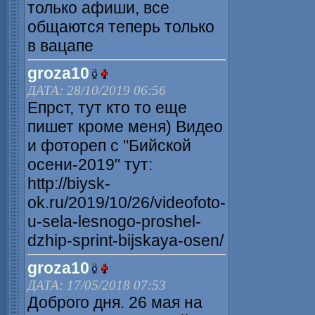
только афиши, все
общаются теперь только
в вацапе
groza10
ДАТА: 28/10/2019 06:56
Епрст, тут кто то еще
пишет кроме меня) Видео
и фотореп с "Бийской
осени-2019" тут:
http://biysk-
ok.ru/2019/10/26/videofoto-
u-sela-lesnogo-proshel-
dzhip-sprint-bijskaya-osen/
groza10
ДАТА: 17/05/2018 07:53
Доброго дня. 26 мая на