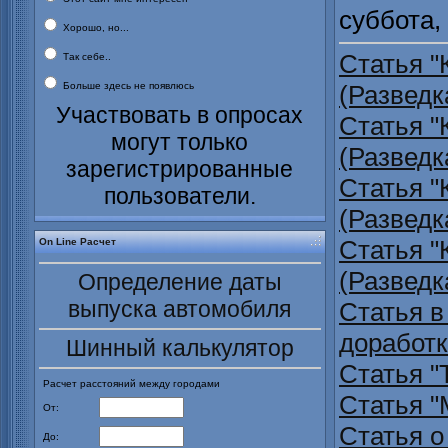
суббота,
Хорошо, но...
Статья 
Так себе..
Больше здесь не появлюсь
(Разведк
Участвовать в опросах
Статья 
могут только
(Разведк
зарегистрированные
Статья 
пользователи.
(Разведк
Статья 
On Line Расчет
(Разведк
Определение даты
выпуска автомобиля
Статья в
доработк
Шинный калькулятор
Статья "
Расчет расстояний между городами
Статья "
От:
Статья о
До: