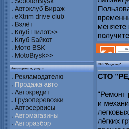
ScooterBiysk
Пользова
Автоклуб Вираж
eXtrim drive club
временны
Взлёт
меняете 
Клуб Пилот>>
получит
Клуб Байкот
Мото BSK
MotoBiysk>>
СТО "Редуктор"
Авто-торговля, услуги
СТО "РЕ
Рекламодателю
Продажа авто
Автокредит
"Ремонт 
Грузоперевозки
и механи
Автосервисы
легковых
Автомагазины
лёгких г
Авторазбор