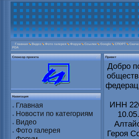
Главная
Видео
Фото галерея
Форум
Ссылки
Google
СПОРТ
Скача
PDA
Спонсор проекта
Привет
Добро п
обществ
федераци
Навигация
ИНН 220
Главная
Новости по категориям
10.05
Видео
Алтайс
Фото галерея
Героя С
Форум