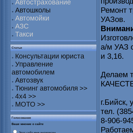
производ
Автострахование
Ремонт т
Автошколы
Автомойки
УАЗов.
АЗС
Внимани
Такси
Изготовл
а/м УАЗ 
Статьи
и 3,16.
Консультации юриста
Управление
автомобилем
Делаем т
Автозвук
КАЧЕСТ
Тюнинг автомобиля >>
4х4 >>
г.Бийск,
МОТО >>
тел. (385
Голосование
8-906-94
Ваше мнение о сайте
Работаем
Этот сайт мне интересен