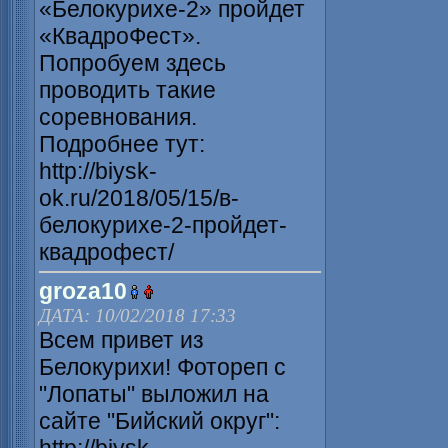
«Белокурихе-2» пройдет
«КвадроФест».
Попробуем здесь
проводить такие
соревнования.
Подробнее тут:
http://biysk-
ok.ru/2018/05/15/в-
белокурихе-2-пройдет-
квадрофест/
groza10
ДАТА: 10/02/2018 17:33
Всем привет из
Белокурихи! Фотореп с
"Лопаты" выложил на
сайте "Бийский округ":